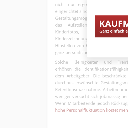
nicht nur ergonomisch und funkt
eingerichtet sind, sondern die individ
Gestaltungsmöglichkeit wie zum Bei
das Aufstellen von Familien-
Kinderfotos, das Aufhängen
Kinderzeichnungen oder Bildern
Hinstellen von Blumen oder Pflanze
ganz persönliche Duftmarke zulassen
Solche Kleinigkeiten und Freir
erhöhen die Identifikationsfähigkei
dem Arbeitgeber. Die beschränkte
durchaus erwünschte Gestaltungsmög
Retentionsmassnahme. Arbeitnehmend
weniger versucht sich jobmässig ne
Wenn Mitarbeitende jedoch Rückzugs
hohe Personalfluktuation kostet meh