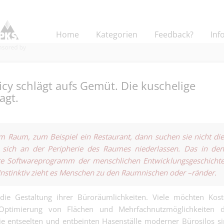
Home
Kategorien
Feedback?
Inf
icy schlägt aufs Gemüt. Die kuschelige
agt.
Mitarbeiter:in 
Exportabwickl
m Raum, zum Beispiel ein Restaurant, dann suchen sie nicht di
Logistik - Spedition |
von der Spediti
 sich an der Peripherie des Raumes niederlassen. Das in de
Industrie!.
te Softwareprogramm der menschlichen Entwicklungsgeschicht
Projektleitung
Bauherrenvertr
 Instinktiv zieht es Menschen zu den Raumnischen oder –ränder.
Andere | Basel
Bauprojektleit
100 %) - Baupr
ie Gestaltung ihrer Büroräumlichkeiten. Viele möchten Kost
Disponent inte
gesellschaftli
Optimierung von Flächen und Mehrfachnutzmöglichkeiten d
Landverkehre 
Mehrwert, statt
Logistik - Spedition |
bewegen nicht
Renditeobjekte
ie entseelten und entbeinten Hasenställe moderner Bürosilos s