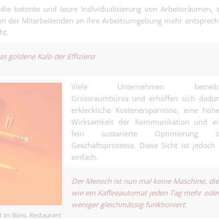
Frachten. Sie 
 die betonte und teure Individualisierung von Arbeitsräumen, 
Zolldeklarant/
das Geschäft...
en der Mitarbeitenden an ihre Arbeitsumgebung mehr entsprec
Export 50% - o
ht.
Logistik - Spedition |
Export oder Zo
den Überblick 
Junior Mandatsl
Sie hier..
s goldene Kalb der Effizienz
Treuhand - bitt
Finanz | Basel
Taschenrechner
Davon gibt es 
Viele Unternehmen betreib
genug....
Grossraumbüros und erhoffen sich dadur
erkleckliche Kostenersparnisse, eine höh
Wirksamkeit der Kommunikation und ei
fein austarierte Optimierung d
Projektleiter:i
100% - Organi
Geschäftsprozesse. Diese Sicht ist jedoch
Schreinergewerbe | B
Kopf, Baustelle
einfach.
Kunden im Boot
Servicetechnik
nach Ihnen?.
Der Mensch ist nun mal keine Maschine, di
100% (m/w/d) 
Industrie | Basel
wie ein Kaffeeautomat jeden Tag mehr ode
Fehler zu groß.
Einsatz zu klein.
weniger gleichmässig funktioniert.
Heizungsinstal
t im Büro, Restaurant