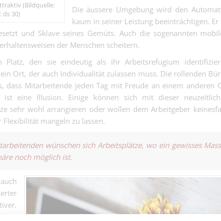
100% (m,w,d) 
raktiv (Bildquelle:
Die äussere Umgebung wird den Automat
Gebäudetechnik | Ba
machst Wärme,
 ds 30)
kaum in seiner Leistung beeinträchtigen. Er 
Zukunft hat.
Schreiner- und
gesetzt und Sklave seines Gemüts. Auch die sogenannten mobi
Möbelmonteur
erhaltensweisen der Menschen scheitern.
Schreinergewerbe | B
(m/w/d) - du sc
latz, den sie eindeutig als ihr Arbeitsrefugium identifizie
Präzision, die 
Storenbauer o
Wasserwaagen
 ein Ort, der auch Individualität zulassen muss. Die rollenden Bü
Rollladenmont
einschüchtert...
s, dass Mitarbeitende jeden Tag mit Freude an einem anderen 
Metallbau | Basel
(m/w/d) - du m
ist eine Illusion. Einige können sich mit dieser neuzeitlic
erfrischenden 
ze sehr wohl arrangieren oder wollen dem Arbeitgeber keinesfa
damit der Son
keine Chance er
 Flexibilität mangeln zu lassen.
tarbeitenden wünschen sich Arbeitsplätze, wo ein gewisses Mas
Dentalassistent
häre noch möglich ist.
80%
Dentalassistentin 60
 auch
Leiterin Payrol
erter
Mangement
iver.
Leiterin Payroll Man
lätze