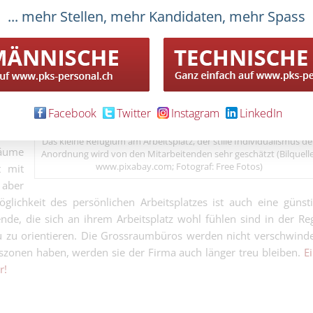
ional
... mehr Stellen, mehr Kandidaten, mehr Spass
Betriebsinform
Betriebsinformatiker
uelle
Rang (Note 5.6)
spiel
Logistics Mana
 und
Pharma
 von
Logistics Manager Im
Pharma
, das
CEO Assistenti
n als
Facebook
Twitter
Instagram
LinkedIn
strukturiert, unterne
.
polyvalent
Das kleine Refugium am Arbeitsplatz, der stille Individualismus de
äume
Anordnung wird von den Mitarbeitenden sehr geschätzt (Bilquelle
www.pixabay.com; Fotograf: Free Fotos)
t mit
 aber
lichkeit des persönlichen Arbeitsplatzes ist auch eine günst
e, die sich an ihrem Arbeitsplatz wohl fühlen sind in der Re
u zu orientieren. Die Grossraumbüros werden nicht verschwind
zonen haben, werden sie der Firma auch länger treu bleiben.
E
r!