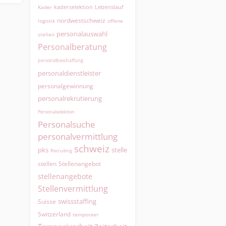
kaderselektion
Lebenslauf
Kader
nordwestschweiz
logistik
offene
personalauswahl
stellen
Personalberatung
personalbeschaffung
personaldienstleister
personalgewinnung
personalrekrutierung
Personalselektion
Personalsuche
personalvermittlung
schweiz
pks
stelle
Recruiting
Stellenangebot
stellen
stellenangebote
Stellenvermittlung
swissstaffing
Suisse
Switzerland
temporaer