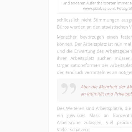
und anderen Aufenthaltsorten immer att
www.pixabay.com, Fotograf:
schliesslich nicht Stimmungen aus
Büros werden an den atavistischen V
Menschen bevorzugen einen festen P
können. Der Arbeitsplatz ist nun mal
und die Erwartung des Arbeitsgeber
ihren Arbeitsplatz suchen müssen, 
Organisationsformen der Arbeitsplät
den Eindruck vermitteln es an nötiger
Aber die Mehrheit der Mi
an Intimität und Privatsp
Des Weiteren sind Arbeitsplätze, die
ein gewisses Mass an konzentri
Arbeitsruhe zulassen, viel produkt
Viele schätzen es, wenn Arbeitsp