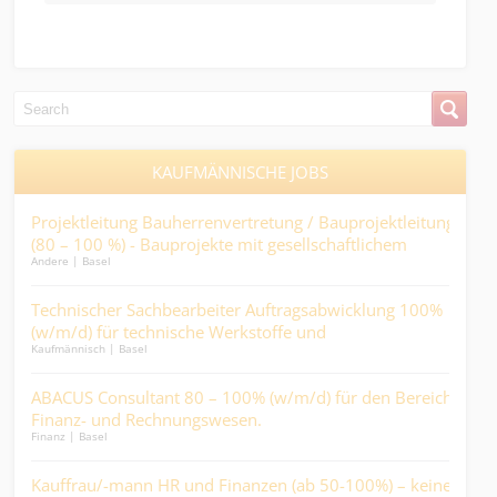
KAUFMÄNNISCHE JOBS
use
Projektleitung Bauherrenvertretung / Bauprojektleitung
Con
(80 – 100 %) - Bauprojekte mit gesellschaftlichem
- He
Andere | Basel
Ander
Mehrwert, statt reine Renditeobjekte.
Miti
Technischer Sachbearbeiter Auftragsabwicklung 100%
dipl
er..
(w/m/d) für technische Werkstoffe und
Nich
Kaufmännisch | Basel
Finan
Industrieprodukte.
ge.
ABACUS Consultant 80 – 100% (w/m/d) für den Bereich
Sac
Finanz- und Rechnungswesen.
Arz
Finanz | Basel
Finan
Kauffrau/-mann HR und Finanzen (ab 50-100%) – keine
Pfl