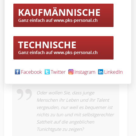
brauchen jedoch eine Chance. Die Job Factory AG
bietet solche.
Es ist die Pflicht der staatlichen
Leistungsauftragsgebern wie IV, RAV oder
Sozialhilfe, der Wirtschaft, der Politik und jedem
Einzelnen solche Projekte und Institutionen nicht
unnötig zu behindern. Sie brauchen aktive
Unterstützung durch konkrete Aufträge,
damit
diese auch praxisnah ausbilden und
beschäftigen können. Alles andere ist
Facebook
Twitter
Instagram
LinkedIn
Geschwätz und heisse Luft.
Oder wollen Sie, dass junge
Menschen ihr Leben und ihr Talent
vergeuden, nur weil es bequemer ist
nichts zu tun und mit selbstgerechter
Sattheit auf die angeblichen
Tunichtgute zu zeigen?