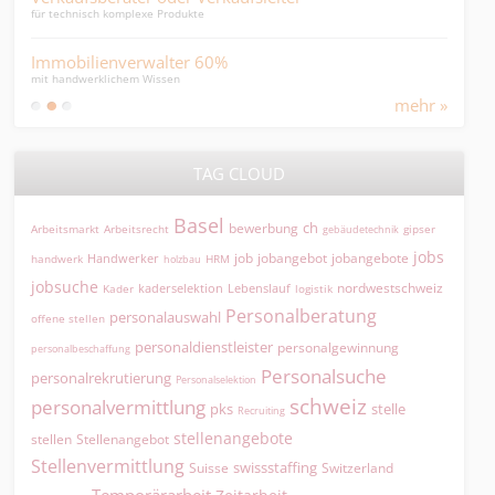
für technisch komplexe Produkte
Sachb
Immobilienverwalter 60%
Che
mit handwerklichem Wissen
engag
mehr »
TAG CLOUD
Basel
ch
bewerbung
Arbeitsmarkt
Arbeitsrecht
gipser
gebäudetechnik
jobs
jobangebot
jobangebote
Handwerker
job
HRM
handwerk
holzbau
jobsuche
nordwestschweiz
kaderselektion
Lebenslauf
logistik
Kader
Personalberatung
personalauswahl
offene stellen
personaldienstleister
personalgewinnung
personalbeschaffung
Personalsuche
personalrekrutierung
Personalselektion
schweiz
personalvermittlung
pks
stelle
Recruiting
stellenangebote
Stellenangebot
stellen
Stellenvermittlung
swissstaffing
Suisse
Switzerland