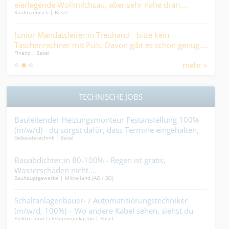
eierlegende Wollmilchsau, aber sehr nahe dran….
Psy
Kaufmännisch | Basel
Medic
darf
Junior Mandatsleiter:in Treuhand - bitte kein
Pfl
Taschenrechner mit Puls. Davon gibt es schon genug....
Ges
Finanz | Basel
Medic
and
mehr »
im H
TECHNISCHE JOBS
Bauleitender Heizungsmonteur Festanstellung 100%
Met
(m/w/d) - du sorgst dafür, dass Termine eingehalten,
Ent
Gebäudetechnik | Basel
Indus
Pläne umgesetzt und Heizungen installiert werden.
Punkt. Die heisse Luft haben die anderen....
Bauabdichter:in 80-100% - Regen ist gratis,
Hei
cht.
Wasserschäden nicht....
Wer
Bauhauptgewerbe | Mittelland (AG / SO)
Gebäu
me,
Schaltanlagenbauer- / Automatisierungstechniker
Mau
(m/w/d, 100%) – Wo andere Kabel sehen, siehst du
Vora
Elektro- und Telekommunikation | Basel
Bauha
Magie....