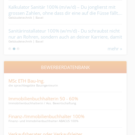
n
Kalkulator Sanitär 100% (m/w/d) – Du jonglierst mit
Aut
rede
grossen Zahlen, ohne dass dir eine auf die Füsse fällt....
dir 
Gebäudetechnik | Basel
Elekt
Sanitärinstallateur 100% (w/m/d) - Du schraubst nicht
Ele
nur an Rohren, sondern auch an deiner Karriere, damit
wen
Gebäudetechnik | Basel
Elekt
diese nicht einrostet....
der 
mehr »
BEWERBERDATENBANK
MSc ETH Bau-Ing.
Med
die sprachbegabte Bauingenieurin
Mediz
Immobilienbuchhalterin 50 - 60%
Payr
Immobilienbuchhalterin / Ass. Bewirtschaftung
Payro
Finanz-/Immobilienbuchhalter 100%
HR 
Finanz- und Immobilienbuchhalter ABACUS 100%
Viels
Verkaufsberater oder Verkaufsleiter
SB 