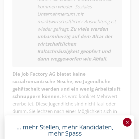
kommen wieder. Soziales
Unternehmertum mit
marktwirtschaftlicher Ausrichtung ist
wieder gefragt.
Zu viele werden
unbarmherzig auf dem Altar der
wirtschaftlichen
Kaltschnäuzigkeit geopfert und
dann weggeworfen wie Abfall.
Die Job Factory AG bietet keine
sozialromantische Nische, wo Jugendliche
gehätschelt werden und ein wenig Arbeitsluft
schnuppern können.
Es wird konkret Mehrwert
erarbeitet. Diese Jugendliche sind nicht faul oder
dumm. Sie lechzen nach einer Möglichkeit sich in
die Berufswelt einbringen und der Umwelt
×
beweisen zu können, dass sie auch Fähigkeiten
... mehr Stellen, mehr Kandidaten,
mehr Spass
besitzen und Lust an der Leistung haben. Sie