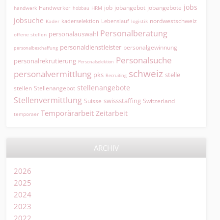
jobs
jobangebot
jobangebote
Handwerker
job
HRM
handwerk
holzbau
jobsuche
nordwestschweiz
kaderselektion
Lebenslauf
logistik
Kader
Personalberatung
personalauswahl
offene stellen
personaldienstleister
personalgewinnung
personalbeschaffung
Personalsuche
personalrekrutierung
Personalselektion
schweiz
personalvermittlung
pks
stelle
Recruiting
stellenangebote
Stellenangebot
stellen
Stellenvermittlung
swissstaffing
Suisse
Switzerland
Temporärarbeit
Zeitarbeit
temporaer
ARCHIV
2026
2025
2024
2023
2022