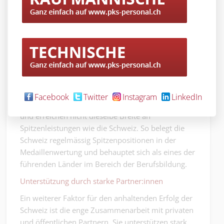
(Bildquelle: www.swiss-skills.ch)
internationalen Vergleich stellen auch Länder wie
Russland und Brasilien starke Teams, doch sie
Facebook
Twitter
Instagram
LinkedIn
fokussieren sich oft auf spezifische Berufsfelder
und erreichen nicht dieselbe Breite an
Spitzenleistungen wie die Schweiz. So belegt die
Schweiz regelmässig Spitzenpositionen in der
Medaillenwertung und behauptet sich als eines der
führenden Länder im Bereich der Berufsbildung.
Unterstützung durch starke Partner:innen
Ein weiterer Faktor für den anhaltenden Erfolg der
Schweiz ist die enge Zusammenarbeit mit privaten
und öffentlichen Partnern. Sie unterstützen stark