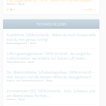
Psychogeriatrie 80-100% - Wenn die Psyche stolpert,
der 
Medical | Basel
Logist
darf der Alltag nicht fallen….
mehr »
TECHNISCHE JOBS
el?.
Kranführer 100% (m/w/d) – Wenn du hoch hinaus willst,
Ele
bist du hier genau richtig!.
(m/w
Bauhauptgewerbe | Basel
Ander
r
Lüftungsanlagenbauer 100% (m/w/d) - du sorgst für
Sto
Luftzirkulation, wo andere nur heisse Luft reden....
mac
Gebäudetechnik | Basel
Metal
kein
ir
Stv. Werkstattleiter Schaltanlagenbau 100% (m/w/d) –
Sys
Hier steuern nur die Besten. Willst du dazugehören?.
Held
Elektro- und Telekommunikation | Basel
Elekt
lt
Zimmermann EFZ 100% (m/w/d) – Holz, Schweiss und
Bau
am Abend etwas Rechtes....
(m/w
Holzbau | Basel
Gebäu
Plä
–
Punk