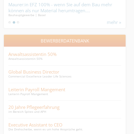
Maurer:in EFZ 100% - wenn Sie auf dem Bau mehr
Elek
können als nur Material herumtragen….
- Du
Bauhauptgewerbe | Basel
Elekt
mehr »
BEWERBERDATENBANK
Anwaltsassistentin 50%
Rec
Anwaltsassistentin 50%
Recru
Global Business Director
Jun
Commercial Excellence Leader Life Sciences
Beruf
Leiterin Payroll Mangement
Che
Leiterin Payroll Mangement
Spezi
20 Jahre Pflegeerfahrung
All
im Bereich Spitex und APH
erfah
Executive Assistant to CEO
SaB
Die Drehscheibe, wenn es um hohe Ansprüche geht.
Junge