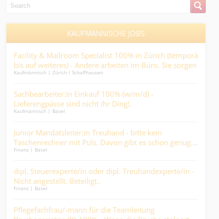
KAUFMÄNNISCHE JOBS
 –
Facility & Mailroom Specialist 100% in Zürich (temporär
Juni
.
bis auf weiteres) - Andere arbeiten im Büro. Sie sorgen
die
Kaufmännisch | Zürich / Schaffhausen
Kaufm
dafür, dass sie es können….
Sachbearbeiter:in Einkauf 100% (w/m/d) -
Con
Lieferengpässe sind nicht ihr Ding!.
- He
Kaufmännisch | Basel
Ander
Miti
ge.
Junior Mandatsleiter:in Treuhand - bitte kein
Pro
Taschenrechner mit Puls. Davon gibt es schon genug....
(80 
Finanz | Basel
Ander
Mehr
len
dipl. Steuerexperte/in oder dipl. Treuhandexperte/in -
Dis
Nicht angestellt. Beteiligt..
bew
Finanz | Basel
Logist
Gesc
n
Pflegefachfrau/-mann für die Teamleitung
Mit