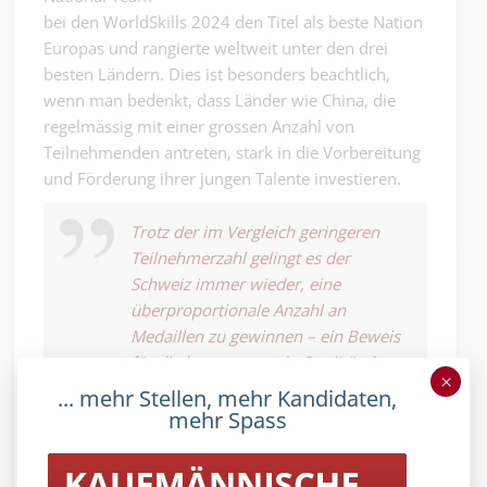
bei den WorldSkills 2024 den Titel als beste Nation
Europas und rangierte weltweit unter den drei
besten Ländern. Dies ist besonders beachtlich,
wenn man bedenkt, dass Länder wie China, die
regelmässig mit einer grossen Anzahl von
Teilnehmenden antreten, stark in die Vorbereitung
und Förderung ihrer jungen Talente investieren.
Trotz der im Vergleich geringeren
Teilnehmerzahl gelingt es der
Schweiz immer wieder, eine
überproportionale Anzahl an
Medaillen zu gewinnen – ein Beweis
für die herausragende Qualität des
×
Schweizer Ausbildungssystems.
... mehr Stellen, mehr Kandidaten,
mehr Spass
Im