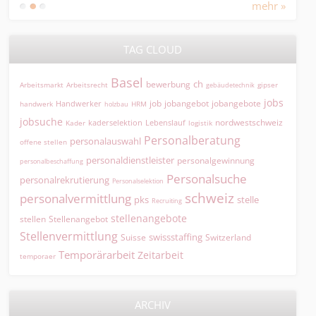
mehr »
TAG CLOUD
Basel
ch
bewerbung
Arbeitsmarkt
Arbeitsrecht
gipser
gebäudetechnik
jobs
jobangebot
jobangebote
Handwerker
job
HRM
handwerk
holzbau
jobsuche
nordwestschweiz
kaderselektion
Lebenslauf
logistik
Kader
Personalberatung
personalauswahl
offene stellen
personaldienstleister
personalgewinnung
personalbeschaffung
Personalsuche
personalrekrutierung
Personalselektion
schweiz
personalvermittlung
pks
stelle
Recruiting
stellenangebote
Stellenangebot
stellen
Stellenvermittlung
swissstaffing
Suisse
Switzerland
Temporärarbeit
Zeitarbeit
temporaer
ARCHIV