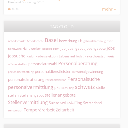
achig D/E/F
SB HR-Administration/Payro
mehr »
TAG CLOUD
Basel
ch
bewerbung
Arbeitsmarkt
Arbeitsrecht
gipser
gebäudetechnik
jobs
jobangebot
jobangebote
Handwerker
job
HRM
handwerk
holzbau
jobsuche
nordwestschweiz
kaderselektion
Lebenslauf
logistik
Kader
Personalberatung
personalauswahl
offene stellen
personaldienstleister
personalgewinnung
personalbeschaffung
Personalsuche
personalrekrutierung
Personalselektion
schweiz
personalvermittlung
pks
stelle
Recruiting
stellenangebote
Stellenangebot
stellen
Stellenvermittlung
swissstaffing
Suisse
Switzerland
Temporärarbeit
Zeitarbeit
temporaer