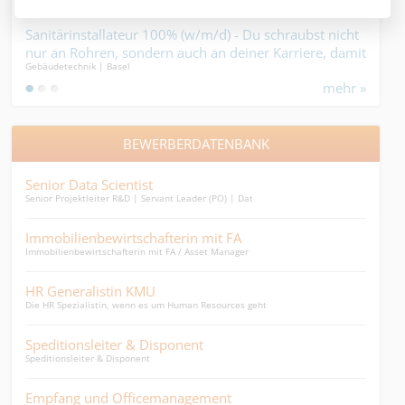
allateur 100% (w/m/d) - Du schraubst nicht
Elektroinstallateu
ren, sondern auch an deiner Karriere, damit
- Du baust, die Sonn
 | Basel
Elektro- und Telekommunik
einrostet....
mehr »
BEWERBERDATENBANK
 Scientist
Leiter Buchhaltun
eiter R&D | Servant Leader (PO) | Dat
Leiter Buchhaltung 100% m
bewirtschafterin mit FA
junge Dentalassist
tschafterin mit FA / Asset Manager
junge Dentalassistentin 1
istin KMU
HR-Generalistin 30
istin, wenn es um Human Resources geht
HR-Allrounderin Teilzeit
leiter & Disponent
Pflegefachfrau HF
r & Disponent
Pflegefachfrau HF 40%
nd Officemanagement
SB HR-Administrat