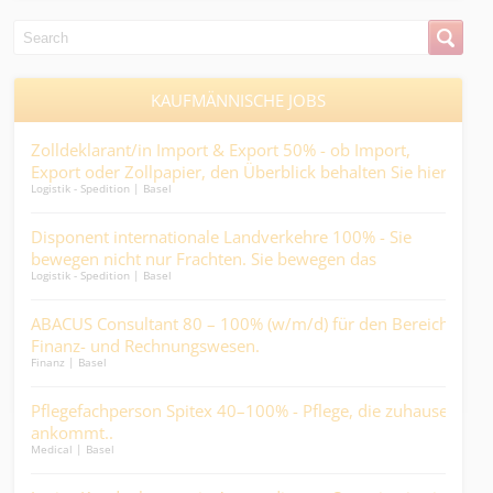
KAUFMÄNNISCHE JOBS
/in Import & Export 50% - ob Import,
Kauffrau/-mann HR un
llpapier, den Überblick behalten Sie hier..
eierlegende Wollmilc
 | Basel
Kaufmännisch | Basel
ernationale Landverkehre 100% - Sie
Technischer Sachbear
 nur Frachten. Sie bewegen das
(w/m/d) für technisch
 | Basel
Kaufmännisch | Basel
Industrieprodukte.
ltant 80 – 100% (w/m/d) für den Bereich
Kauffrau oder Kaufm
Rechnungswesen.
und Logistik 80-100%
Kaufmännisch | Zentralschwei
Durst löscht, kommen 
son Spitex 40–100% - Pflege, die zuhause
Junior Mandatsleiter:i
Taschenrechner mit Pu
Finanz | Basel