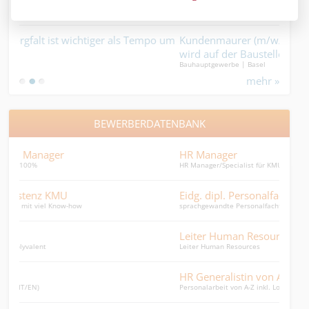
Gebäudetechnik | Basel
 als Tempo um
Kundenmaurer (m/w/d) 100% – Wer sauber arbeitet
wird auf der Baustelle gesehen….
Bauhauptgewerbe | Basel
mehr »
BEWERBERDATENBANK
HR Manager
HR Manager/Specialist für KMU und mehr
Eidg. dipl. Personalfachfrau
sprachgewandte Personalfachfrau 60 %
Leiter Human Resources
Leiter Human Resources
HR Generalistin von A-Z (60-80%)
Personalarbeit von A-Z inkl. Lohnbuchhaltung