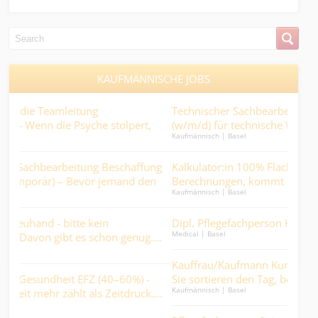
KAUFMÄNNISCHE JOBS
Technischer Sachbearbeiter Auftragsabwicklung 100
tolpert,
(w/m/d) für technische Werkstoffe und
Kaufmännisch | Basel
Industrieprodukte.
eschaffung
Kalkulator:in 100% Flachdächer - mit ihren
emand den
Berechnungen, kommt das Projekt nicht flach raus….
Kaufmännisch | Basel
Dipl. Pflegefachperson HF für die psychiatrische Pfle
Medical | Basel
 genug....
Kauffrau/Kaufmann Kundendienst-Disposition 100%
0–60%) -
Sie sortieren den Tag, bevor er durcheinandergerät...
Kaufmännisch | Basel
itdruck....