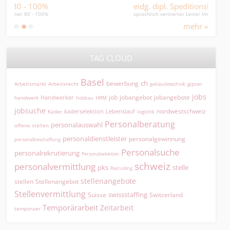
eidg. dipl. Speditionsleiter
sprachlich versierter Leiter Import/Export Europa
mehr »
TAG CLOUD
Basel
ch
bewerbung
Arbeitsmarkt
Arbeitsrecht
gipser
gebäudetechnik
jobs
jobangebot
jobangebote
Handwerker
job
HRM
handwerk
holzbau
jobsuche
nordwestschweiz
kaderselektion
Lebenslauf
logistik
Kader
Personalberatung
personalauswahl
offene stellen
personaldienstleister
personalgewinnung
personalbeschaffung
Personalsuche
personalrekrutierung
Personalselektion
schweiz
personalvermittlung
pks
stelle
Recruiting
stellenangebote
Stellenangebot
stellen
Stellenvermittlung
swissstaffing
Suisse
Switzerland
Temporärarbeit
Zeitarbeit
temporaer