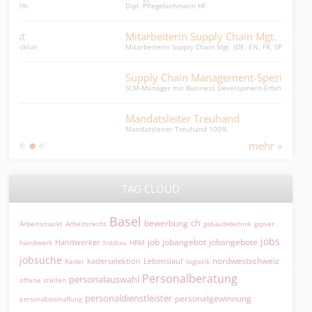
Dipl. Pflegefachmann HF
Mitarbeiterin Supply Chain Mgt.
Mitarbeiterin Supply Chain Mgt. (DE, EN, FR, SP)
Supply Chain Management-Spezialist
SCM-Manager mit Business Development-Erfahrung
Mandatsleiter Treuhand
Mandatsleiter Treuhand 100%
mehr »
TAG CLOUD
Basel
ch
bewerbung
Arbeitsmarkt
Arbeitsrecht
gipser
gebäudetechnik
jobs
jobangebot
jobangebote
Handwerker
job
HRM
handwerk
holzbau
jobsuche
nordwestschweiz
kaderselektion
Lebenslauf
logistik
Kader
Personalberatung
personalauswahl
offene stellen
personaldienstleister
personalgewinnung
personalbeschaffung