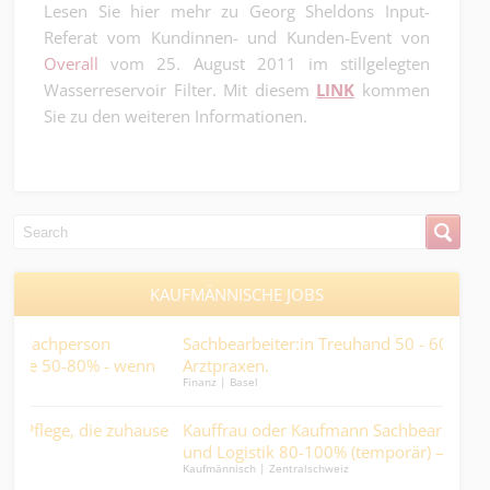
Lesen Sie hier mehr zu Georg Sheldons Input-
Referat vom Kundinnen- und Kunden-Event von
Overall
vom 25. August 2011 im stillgelegten
Wasserreservoir Filter. Mit diesem
LINK
kommen
Sie zu den weiteren Informationen.
KAUFMÄNNISCHE JOBS
Sachbearbeiter:in Treuhand 50 - 60% mit Fokus
 wenn
Arztpraxen.
Finanz | Basel
enschen
zuhause
Kauffrau oder Kaufmann Sachbearbeitung Beschaffung
und Logistik 80-100% (temporär) – Bevor jemand den
Kaufmännisch | Zentralschweiz
Durst löscht, kommen Sie ins Spiel….