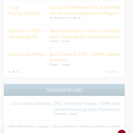
Junior Kundenberater:in Aussendienst - Quereinstieg in
pert,
die Versicherungsbranche (Region Basel).
Kaufmännisch | Basel
100% –
Sachbearbeiter:in Finanz- und Rechnungswesen wie
t....
auch Generalist:in Administration 60–70 % - wo Zahlen
Finanz | Basel
stimmen müssen, weil Menschen darauf zählen….
Pflege.
Buchhalter:in 40% - Zahlen übersetzen, wo Kunst
entsteht....
Finanz | Basel
mehr »
TECHNISCHE JOBS
t Wärme,
CNC Einrichter Fräsen 100% (m/w/d) - Medizintechnik
verzeiht keine groben Toleranzen....
Industrie | Basel
 neuen
Vorarbeiter / Polier Holzbau 100% (m/w/d) – Dein Team
Dein Projekt. Dein Holz..