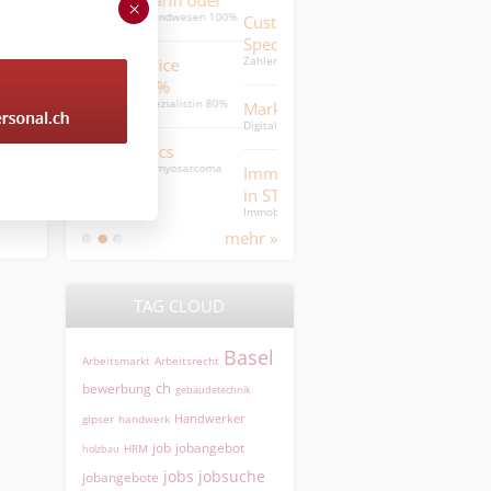
rin oder
Medizinische
×
andwesen 100%
Customer Support
Sekretärin/MPA 80-100%
Weiss was im Pschyrembel steht...
Specialist (DE/EN)
Zahlenaffin, serviceorientiert &
ice
sympathisch
0%
HR-Verantwortliche 80%
zialistin 80%
HR-Verantwortliche 80% im Raum
Marketing Managerin
SO/BL
Digital Native mit online
Marketingerfahrung
cs
Leiterin HR / HR Business
myosarcoma
Immobilienbewirtschafter
Partner
Leiterin HR / HR Business Partner
in STWEG
Immobilienbewirtschafterin STWEG
70%
mehr »
TAG CLOUD
Basel
Arbeitsmarkt
Arbeitsrecht
ch
bewerbung
gebäudetechnik
Handwerker
gipser
handwerk
jobangebot
job
HRM
holzbau
jobs
jobsuche
jobangebote