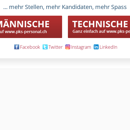
Anwaltssekretä
Mitarbeiterin Treuh
... mehr Stellen, mehr Kandidaten, mehr Spass
Customer Serv
Spezialistin 8
Customer Service Spe
(DE/FR/EN)
MSc Bioanalyti
Liposomes & rhabdo
Facebook
Twitter
Instagram
LinkedIn