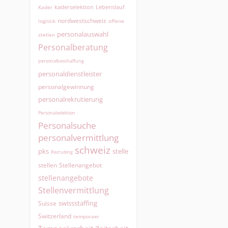
kaderselektion
Lebenslauf
Kader
nordwestschweiz
logistik
offene
personalauswahl
stellen
Personalberatung
personalbeschaffung
personaldienstleister
personalgewinnung
personalrekrutierung
Personalselektion
Personalsuche
personalvermittlung
schweiz
pks
stelle
Recruiting
Stellenangebot
stellen
stellenangebote
Stellenvermittlung
swissstaffing
Suisse
Switzerland
temporaer