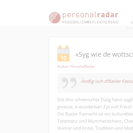
März
«Syg wie de wottsc
10
Author: PersonalRadar
Ändlig isch d’Basler Fasn
Die drei scheenschte Dääg hänn aagf
gniesse, e wunderbari Zyt voll Freu
Die Basler Fasnacht ist ein kulturel
Totentanz und Mummenschanz, Chaos
Humor und Kritik, Tradition und Modern