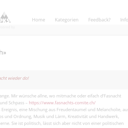
Home
Kategorien
Feedback?
Inf
h»
Mitarbeiter:in 
Exportabwickl
acht wieder do!
Logistik - Spedition |
von der Spediti
Industrie!.
Technischer
ange. Mir wünsche allne, wo mitmache oder eifach d’Fasnacht
Sachbearbeiter
d und Schpass –
https://www.fasnachts-comite.ch/
Kaufmännisch | Base
Auftragsabwic
(w/m/d) für te
les Ereignis, eine Mischung aus Freudentaumel und Melancholie, au
Disponent inte
Werkstoffe un
 und Ordnung, Musik und Lärm, Kreativität und Handwerk,
Landverkehre 
Industrieprodu
e. Sie ist politisch, lässt sich aber nicht von einer politischen
Logistik - Spedition |
bewegen nicht