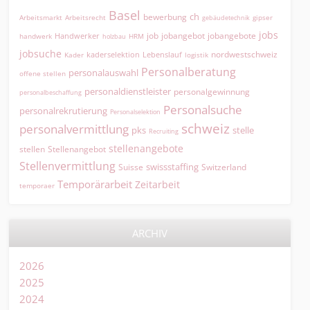
Basel
ch
bewerbung
Arbeitsmarkt
Arbeitsrecht
gipser
gebäudetechnik
jobs
jobangebot
jobangebote
Handwerker
job
HRM
handwerk
holzbau
jobsuche
nordwestschweiz
kaderselektion
Lebenslauf
logistik
Kader
Personalberatung
personalauswahl
offene stellen
personaldienstleister
personalgewinnung
personalbeschaffung
Personalsuche
personalrekrutierung
Personalselektion
schweiz
personalvermittlung
pks
stelle
Recruiting
stellenangebote
Stellenangebot
stellen
Stellenvermittlung
swissstaffing
Suisse
Switzerland
Temporärarbeit
Zeitarbeit
temporaer
ARCHIV
2026
2025
2024