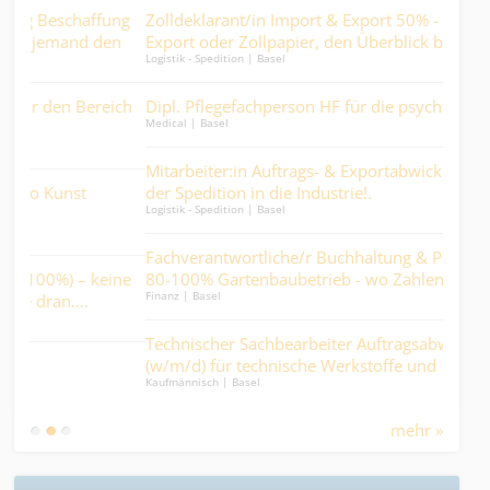
haffung
Zolldeklarant/in Import & Export 50% - ob Import,
nd den
Export oder Zollpapier, den Überblick behalten Sie hier..
Logistik - Spedition | Basel
Bereich
Dipl. Pflegefachperson HF für die psychiatrische Pflege.
Medical | Basel
Mitarbeiter:in Auftrags- & Exportabwicklung 70% - von
st
der Spedition in die Industrie!.
Logistik - Spedition | Basel
Fachverantwortliche/r Buchhaltung & Personalwesen
– keine
80-100% Gartenbaubetrieb - wo Zahlen Wurzeln
Finanz | Basel
….
schlagen und Prozesse wachsen....
Technischer Sachbearbeiter Auftragsabwicklung 100%
(w/m/d) für technische Werkstoffe und
Kaufmännisch | Basel
Industrieprodukte.
mehr »