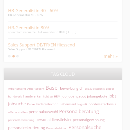
HR-Generalistin 40 - 60%
Lei
HR-Generalistin 40 - 60%
Leite
HR-Generalistin 80%
Per
sprachlich versierte HR-Generalistin 80% (D, F, E)
Perso
Sales Support DE/FR/EN fliessend
Head
Sales Support DE/FR/EN fliessend
Finan
mehr »
TAG CLOUD
Basel
ch
bewerbung
Arbeitsmarkt
Arbeitsrecht
gipser
gebäudetechnik
jobs
jobangebot
jobangebote
Handwerker
job
HRM
handwerk
holzbau
jobsuche
nordwestschweiz
kaderselektion
Lebenslauf
logistik
Kader
Personalberatung
personalauswahl
offene stellen
personaldienstleister
personalgewinnung
personalbeschaffung
Personalsuche
personalrekrutierung
Personalselektion