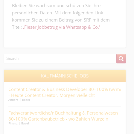
Bleiben Sie wachsam und schützen Sie Ihre
persönlichen Daten. Mit dem folgenden Link
kommen Sie zu einem Beitrag von SRF mit dem
Titel:
‚Fieser Jobbetrug via Whatsapp & Co.‘
KAUFMÄNNISCHE JOBS
 –
Content Creator & Business Developer 80–100% (w/m/d)
Buc
.
- Heute Content Creator. Morgen vielleicht
ents
Andere | Basel
Finan
Mitinhaber:in....
o
Fachverantwortliche/r Buchhaltung & Personalwesen
Kalk
80-100% Gartenbaubetrieb - wo Zahlen Wurzeln
Ber
Finanz | Basel
Kaufm
schlagen und Prozesse wachsen....