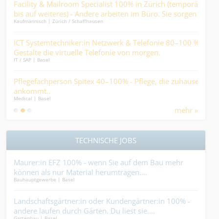
en
Facility & Mailroom Specialist 100% in Zürich (temporär
Sac
bis auf weiteres) - Andere arbeiten im Büro. Sie sorgen
Arz
Kaufmännisch | Zürich / Schaffhausen
Finan
dafür, dass sie es können….
-
ICT Systemtechniker:in Netzwerk & Telefonie 80–100 % -
Sac
Gestalte die virtuelle Telefonie von morgen.
Lief
IT / SAP | Basel
Kaufm
%
Pflegefachperson Spitex 40–100% - Pflege, die zuhause
ABA
ankommt..
Fin
Medical | Basel
Finan
mehr »
TECHNISCHE JOBS
ert,
Maurer:in EFZ 100% - wenn Sie auf dem Bau mehr
Sys
können als nur Material herumtragen….
Held
Bauhauptgewerbe | Basel
Elekt
t
Landschaftsgärtner:in oder Kundengärtner:in 100% -
Vor
it
andere laufen durch Gärten. Du liest sie....
Dein
Gartenbau | Basel
Holzb