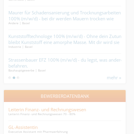
lst,
Maurer für Schadensanierung und Trocknungsarbeiten
Mal
Maler
100% (m/w/d) - bei dir werden Mauern trocken wie
Andere | Basel
Zunder....
Pol
nbau
Kunststofftechnologe 100% (m/w/d) - Ohne dein Zutun
zus
Indus
bleibt Kunststoff eine amorphe Masse. Mit dir wird sie
Mehr
Industrie | Basel
erst zur Klasse....
Baua
Strassenbauer EFZ 100% (m/w/d) - du legst, was andere
Wass
Bauha
befahren.
Bauhauptgewerbe | Basel
mehr »
BEWERBERDATENBANK
Leiterin Finanz- und Rechnungswesen
Supp
Leiterin Finanz- und Rechnungswesen 70 - 80%
Suppl
GL-Assistentin
Pro
Executive Assistant mit Pharmaerfahrung
PA / 