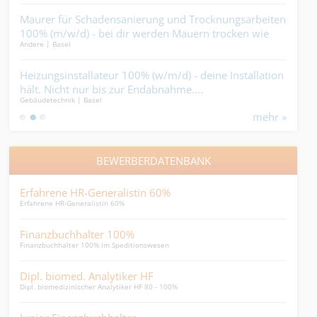
Maurer für Schadensanierung und Trocknungsarbeiten
Fac
100% (m/w/d) - bei dir werden Mauern trocken wie
Drec
Andere | Basel
Reini
Zunder....
Job
Heizungsinstallateur 100% (w/m/d) - deine Installation
Bau
!.
hält. Nicht nur bis zur Endabnahme....
-Sie
Gebäudetechnik | Basel
Tief-
mehr »
BEWERBERDATENBANK
Erfahrene HR-Generalistin 60%
Ass
Erfahrene HR-Generalistin 60%
Assis
Finanzbuchhalter 100%
SB 
Finanzbuchhalter 100% im Speditionswesen
SB HR
Dipl. biomed. Analytiker HF
Bra
Dipl. biomedizinischer Analytiker HF 80 - 100%
Brand