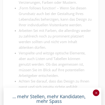
Verzierungen, Farben oder Mustern.
‚Form follows function‘ – Wenn Sie diesen
Grundsatz auch bei der Gestaltung Ihres
Lebenslaufes beherzigen, kann das Design zu
Ihrer individuellen Visitenkarte werden.
Arbeiten Sei mit Farben, die allerdings weder
zu zahlreich noch zu prominent platziert
werden sollten und nicht vom Inhalt
ablenken dürfen.
Verspielte und witzige optische Elemente,
aber auch Listen und Tabellen können
genutzt werden. Ob das angemessen ist,
müssen Sie im Blick auf Ihre potentiellen
Arbeitgeber entscheiden.
Achten Sie darauf, dass das Design zu Ihnen
passt und sich intuitiv richtig anfühlt.
Passen Sie Ihren Lebenslauf auf die jeweilige
×
... mehr Stellen, mehr Kandidaten,
Stellen an, wie Sie es auch mit Ihrem
mehr Spass
Motivationsschreiben tun.