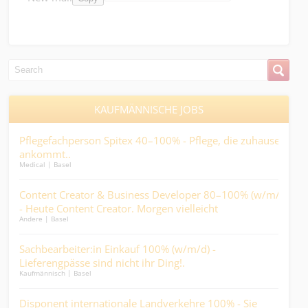
KAUFMÄNNISCHE JOBS
Pflegefachperson Spitex 40–100% - Pflege, die zuhause
Kau
ankommt..
eie
Medical | Basel
Kaufm
 % -
Content Creator & Business Developer 80–100% (w/m/d)
Kau
- Heute Content Creator. Morgen vielleicht
die
Andere | Basel
Kaufm
Mitinhaber:in....
Sachbearbeiter:in Einkauf 100% (w/m/d) -
ABA
er..
Lieferengpässe sind nicht ihr Ding!.
Fin
Kaufmännisch | Basel
Finan
Disponent internationale Landverkehre 100% - Sie
Sac