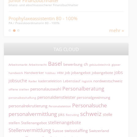
Junior Finanzbuchhalter
Dir
bilanz- und abschlusssicherer Finanzbuchhalter
Admin
Prophylaxeassistentin 80 - 100%
Pra
PA / Praxiskoordinatorin 80 - 100%
Praxi
mehr »
TAG CLOUD
Basel
ch
bewerbung
Arbeitsmarkt
Arbeitsrecht
gipser
gebäudetechnik
jobs
jobangebot
jobangebote
Handwerker
job
HRM
handwerk
holzbau
jobsuche
nordwestschweiz
kaderselektion
Lebenslauf
logistik
Kader
Personalberatung
personalauswahl
offene stellen
personaldienstleister
personalgewinnung
personalbeschaffung
Personalsuche
personalrekrutierung
Personalselektion
schweiz
personalvermittlung
pks
stelle
Recruiting
stellenangebote
Stellenangebot
stellen
Stellenvermittlung
swissstaffing
Suisse
Switzerland