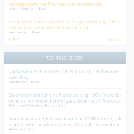
len
bewegen nicht nur Frachten. Sie bewegen das
Arz
Logistik - Spedition | Basel
Finan
Geschäft....
 –
Technischer Sachbearbeiter Auftragsabwicklung 100%
Pfl
.
(w/m/d) für technische Werkstoffe und
Ges
Kaufmännisch | Basel
Medic
Industrieprodukte.
and
mehr »
im H
TECHNISCHE JOBS
t
Dachdecker-Hilfsarbeiter 100 % (m/w/d) – Höhenangst
Proj
zwecklos....
Baus
Bedachungen | Basel
Schre
o um
Elektromonteur für eine Festanstellung 100% (m/w/d) -
Kalk
wenn du montierst, kommt ganz sicher auch Strom aus
gros
Elektro- und Telekommunikation | Basel
Gebäu
der Dose....
) -
Storenbauer oder Rollladenmonteur 100% (m/w/d) - du
Sch
machst erfrischenden Schatten, damit der Sonnenbrand
sch
Metallbau | Basel
Schre
keine Chance erhält....
eins