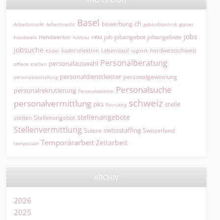
Basel
ch
bewerbung
Arbeitsmarkt
Arbeitsrecht
gipser
gebäudetechnik
jobs
jobangebot
jobangebote
Handwerker
job
HRM
handwerk
holzbau
jobsuche
nordwestschweiz
kaderselektion
Lebenslauf
logistik
Kader
Personalberatung
personalauswahl
offene stellen
personaldienstleister
personalgewinnung
personalbeschaffung
Personalsuche
personalrekrutierung
Personalselektion
schweiz
personalvermittlung
pks
stelle
Recruiting
stellenangebote
Stellenangebot
stellen
Stellenvermittlung
swissstaffing
Suisse
Switzerland
Temporärarbeit
Zeitarbeit
temporaer
ARCHIV
2026
2025