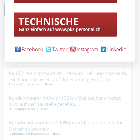
TECHNISCHE JOBS
Projektleiter:in Verkauf 100% - Organisation im Kopf,
Sch
Baustelle im Griff, Kunden im Boot – klingt nach Ihnen?.
(m/
Schreinergewerbe | Basel
Elekt
Magi
Lüftungsanlagenbauer 100% (m/w/d) - du sorgst für
Mec
Facebook
Twitter
Instagram
LinkedIn
Luftzirkulation, wo andere nur heisse Luft reden....
(m/w
Gebäudetechnik | Basel
Gebäu
fft
Bauführer/in (m/w/d) 80–100% im Tief- und Strassenbau
Mau
-Sie bauen Strassen, auf denen man gerne fährt....
100
Tief- und Strassenbau | Basel
Ander
Zund
el?.
Kundenmaurer (m/w/d) 100% – Wer sauber arbeitet,
Sto
wird auf der Baustelle gesehen….
mac
Bauhauptgewerbe | Basel
Metal
kein
Brandschutzmonteur 100% (m/w/d) – für alle, die für
Mal
Sicherheit brennen.
jede
Isolierung und Brandschutz | Basel
Maler