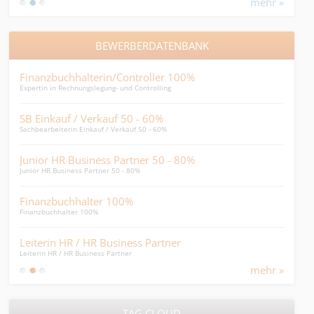
mehr »
BEWERBERDATENBANK
Finanzbuchhalterin/Controller 100%
Ope
Expertin in Rechnungslegung- und Controlling
reibu
SB Einkauf / Verkauf 50 - 60%
HR 
Sachbearbeiterin Einkauf / Verkauf 50 - 60%
HR Bu
Junior HR Business Partner 50 - 80%
HR 
Junior HR Business Partner 50 - 80%
Erfah
Finanzbuchhalter 100%
Fin
Finanzbuchhalter 100%
Bilan
Leiterin HR / HR Business Partner
GL-
Leiterin HR / HR Business Partner
Mache
mehr »
TAG CLOUD