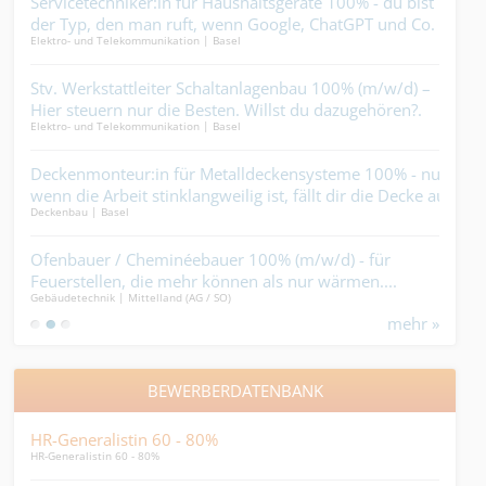
in
Servicetechniker:in für Haushaltsgeräte 100% - du bist
Mal
Maler
der Typ, den man ruft, wenn Google, ChatGPT und Co.
Elektro- und Telekommunikation | Basel
keine Lösung mehr weiss....
Ins
Stv. Werkstattleiter Schaltanlagenbau 100% (m/w/d) –
steh
Gebäu
cht.
Hier steuern nur die Besten. Willst du dazugehören?.
Elektro- und Telekommunikation | Basel
Ele
 vor
Deckenmonteur:in für Metalldeckensysteme 100% - nur
wen
Elekt
wenn die Arbeit stinklangweilig ist, fällt dir die Decke auf
der 
Deckenbau | Basel
den Kopf....
Tec
Ofenbauer / Cheminéebauer 100% (m/w/d) - für
(m/
Ander
Feuerstellen, die mehr können als nur wärmen....
rich
Gebäudetechnik | Mittelland (AG / SO)
mehr »
BEWERBERDATENBANK
HR-Generalistin 60 - 80%
FH 
HR-Generalistin 60 - 80%
für H