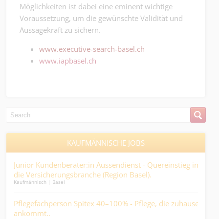
Möglichkeiten ist dabei eine eminent wichtige
Voraussetzung, um die gewünschte Validität und
Aussagekraft zu sichern.
www.executive-search-basel.ch
www.iapbasel.ch
KAUFMÄNNISCHE JOBS
ine
Junior Kundenberater:in Aussendienst - Quereinstieg in
Zol
die Versicherungsbranche (Region Basel).
Expo
Kaufmännisch | Basel
Logist
Pflegefachperson Spitex 40–100% - Pflege, die zuhause
Kau
..
ankommt..
und