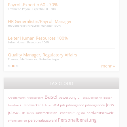
Payroll-Expertin 60 - 70%
Fin
erfahrene Payroll-Expertin 60 - 70%
Sprac
HR Generalistin/Payroll Manager
HR 
HR Generalistin/Payroll Manager 100%
Erfah
Leiter Human Resources 100%
Inte
Leiter Human Resources 100%
Inter
Quality Manager, Regulatory Affairs
Rec
Chemie, Life Sciences, Biotechnologie
Recru
mehr »
TAG CLOUD
Basel
ch
bewerbung
Arbeitsmarkt
Arbeitsrecht
gipser
gebäudetechnik
jobs
jobangebot
jobangebote
Handwerker
job
HRM
handwerk
holzbau
jobsuche
nordwestschweiz
kaderselektion
Lebenslauf
logistik
Kader
Personalberatung
personalauswahl
offene stellen