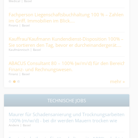
Medical | Basel
Kaufm
Dur
Fachperson Liegenschaftsbuchhaltung 100 % – Zahlen
Fac
im Griff. Immobilien im Blick....
80-
Finanz | Basel
Finan
sch
%
Kauffrau/Kaufmann Kundendienst-Disposition 100% –
Sac
Sie sortieren den Tag, bevor er durcheinandergerät....
auc
Kaufmännisch | Basel
Finan
sti
on
ABACUS Consultant 80 – 100% (w/m/d) für den Bereich
Con
Finanz- und Rechnungswesen.
- He
Finanz | Basel
Ander
Miti
mehr »
TECHNISCHE JOBS
Maurer für Schadensanierung und Trocknungsarbeiten
Aut
...
100% (m/w/d) - bei dir werden Mauern trocken wie
löst
Andere | Basel
Ander
Zunder....