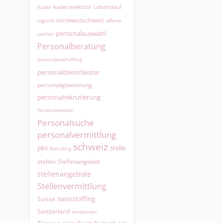
kaderselektion
Lebenslauf
Kader
nordwestschweiz
logistik
offene
personalauswahl
stellen
Personalberatung
personalbeschaffung
personaldienstleister
personalgewinnung
personalrekrutierung
Personalselektion
Personalsuche
personalvermittlung
schweiz
pks
stelle
Recruiting
Stellenangebot
stellen
stellenangebote
Stellenvermittlung
swissstaffing
Suisse
Switzerland
temporaer