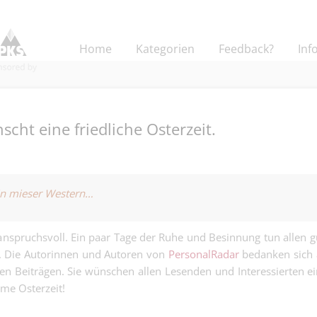
Home
Kategorien
Feedback?
Inf
cht eine friedliche Osterzeit.
Facility & Mai
Specialist 100%
ein mieser Western…
Kaufmännisch | Züric
(temporär bis 
Schaffhausen
weiteres) - And
Sachbearbeiter
arbeiten im Bü
anspruchsvoll. Ein paar Tage der Ruhe und Besinnung tun allen g
und Rechnung
sorgen dafür, d
n. Die Autorinnen und Autoren von
PersonalRadar
bedanken sich 
Finanz | Basel
auch Generalist
können….
Administration
eren Beiträgen. Sie wünschen allen Lesenden und Interessierten e
Kalkulator:in 
wo Zahlen st
me Osterzeit!
Flachdächer - 
müssen, weil 
Kaufmännisch | Base
Berechnungen
darauf zählen…