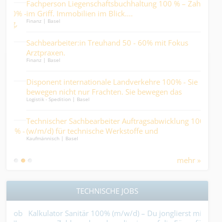
Fachperson Liegenschaftsbuchhaltung 100 % – Zahlen
im H
0% -
im Griff. Immobilien im Blick....
Juni
Finanz | Basel
g,
die
Kaufm
Sachbearbeiter:in Treuhand 50 - 60% mit Fokus
n
Arztpraxen.
Kalk
Finanz | Basel
Ber
Kaufm
Disponent internationale Landverkehre 100% - Sie
bewegen nicht nur Frachten. Sie bewegen das
Sac
Logistik - Spedition | Basel
Geschäft....
Lief
Kaufm
Technischer Sachbearbeiter Auftragsabwicklung 100%
 % -
(w/m/d) für technische Werkstoffe und
Sac
Kaufmännisch | Basel
Industrieprodukte.
auc
Finan
sti
mehr »
TECHNISCHE JOBS
Job
Kalkulator Sanitär 100% (m/w/d) – Du jonglierst mit
Vo 