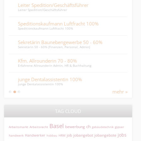
Leiter Spedition/Geschäftsführer
Sup
Leiter Spedition/Geschäftsführer
SCM-M
Speditionskaufmann Luftfracht 100%
Tech
Speditionskaufmann Luftfracht 100%
Techn
Sekretärin Baunebengewerbe 50 - 60%
Sac
Sekretärin 50 - 60% (Finanzen, Personal, Admin)
Sachb
Kfm. Allrounderin 70 - 80%
HR 
Erfahrene Allrounderin Admin, HR & Buchhaltung
HR Ge
junge Dentalassistentin 100%
Pers
junge Dentalassistentin 100%
HR Ge
mehr »
TAG CLOUD
Basel
ch
bewerbung
Arbeitsmarkt
Arbeitsrecht
gipser
gebäudetechnik
jobs
jobangebot
jobangebote
Handwerker
job
HRM
handwerk
holzbau