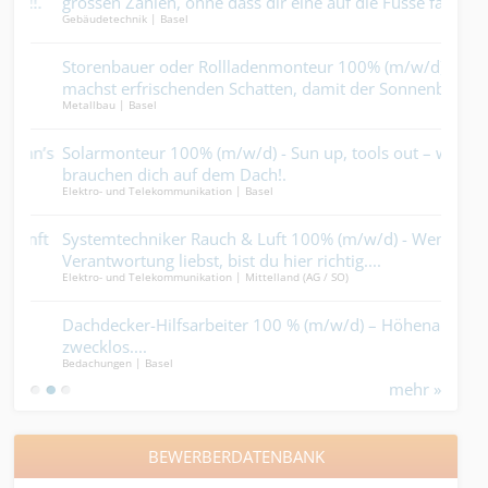
!.
grossen Zahlen, ohne dass dir eine auf die Füsse fällt....
Pri
Gebäudetechnik | Basel
Maler
Storenbauer oder Rollladenmonteur 100% (m/w/d) - du
Lan
machst erfrischenden Schatten, damit der Sonnenbrand
ande
Metallbau | Basel
Garte
keine Chance erhält....
n’s
Solarmonteur 100% (m/w/d) - Sun up, tools out – wir
Bau
brauchen dich auf dem Dach!.
(m/w
Elektro- und Telekommunikation | Basel
Gebäu
Plä
Punk
nft
Systemtechniker Rauch & Luft 100% (m/w/d) - Wenn du
Ofe
Verantwortung liebst, bist du hier richtig....
Feu
Elektro- und Telekommunikation | Mittelland (AG / SO)
Gebäu
Dachdecker-Hilfsarbeiter 100 % (m/w/d) – Höhenangst
Vor
zwecklos....
Dein
Bedachungen | Basel
Holzb
mehr »
BEWERBERDATENBANK