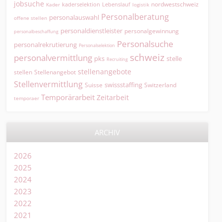
jobsuche
nordwestschweiz
kaderselektion
Lebenslauf
logistik
Kader
Personalberatung
personalauswahl
offene stellen
personaldienstleister
personalgewinnung
personalbeschaffung
Personalsuche
personalrekrutierung
Personalselektion
schweiz
personalvermittlung
pks
stelle
Recruiting
stellenangebote
Stellenangebot
stellen
Stellenvermittlung
swissstaffing
Suisse
Switzerland
Temporärarbeit
Zeitarbeit
temporaer
ARCHIV
2026
2025
2024
2023
2022
2021