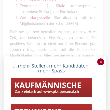
Zentralstelle 2. Säule
(mehrsprachig,
kostenlose Prüfung per Formular)
Verbindungsstelle
(Koordination mit den
Mitgliedsländern der EU und EFTA)
Falls sie glauben betroffen zu sein, dann wird es
Zeit, die kostenlose Nachfrage zu starten. Ein
positives Resultat tut nicht nur ihrer Pension gut,
sondern trägt stark dazu bei die finanziellen
Möglichkeiten im Alter verbessern zu können.
Schliesslich ist das Pensionskassengeld auch eine
×
... mehr Stellen, mehr Kandidaten,
Speerspitze gegen die Altersarmut.
mehr Spass