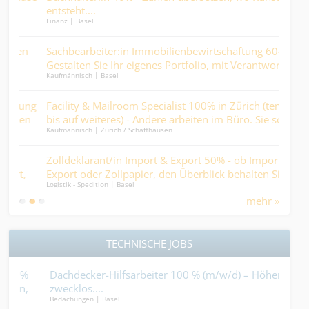
entsteht....
Sie 
Finanz | Basel
Kaufm
n
Sachbearbeiter:in Immobilienbewirtschaftung 60–100% -
Dipl
Medic
Gestalten Sie Ihr eigenes Portfolio, mit Verantwortung,
Kaufmännisch | Basel
Abwechslung und direktem Kundenkontakt.
Tec
ng
Facility & Mailroom Specialist 100% in Zürich (temporär
(w/
Kaufm
n
bis auf weiteres) - Andere arbeiten im Büro. Sie sorgen
Ind
Kaufmännisch | Zürich / Schaffhausen
dafür, dass sie es können….
Juni
Zolldeklarant/in Import & Export 50% - ob Import,
die
Kaufm
Export oder Zollpapier, den Überblick behalten Sie hier..
Logistik - Spedition | Basel
mehr »
TECHNISCHE JOBS
Dachdecker-Hilfsarbeiter 100 % (m/w/d) – Höhenangst
Mal
zwecklos....
dein
Bedachungen | Basel
Maler