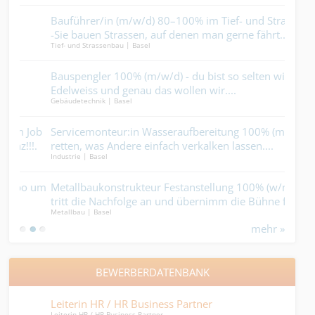
Bauführer/in (m/w/d) 80–100% im Tief- und Strassenbau
Aut
-Sie bauen Strassen, auf denen man gerne fährt....
dir 
Tief- und Strassenbau | Basel
Elekt
Bauspengler 100% (m/w/d) - du bist so selten wie ein
Mec
Edelweiss und genau das wollen wir....
(m/w
Gebäudetechnik | Basel
Gebäu
Job
Servicemonteur:in Wasseraufbereitung 100% (m/w/d) -
Carr
!.
retten, was Andere einfach verkalken lassen....
sch
Industrie | Basel
Ander
im 
o um
Metallbaukonstrukteur Festanstellung 100% (w/m/d) -
Carr
tritt die Nachfolge an und übernimm die Bühne für den
krac
Metallbau | Basel
Ander
ersten Akt....
mehr »
BEWERBERDATENBANK
Leiterin HR / HR Business Partner
HR 
Leiterin HR / HR Business Partner
Perso