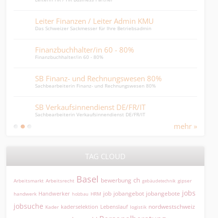
Leiter Finanzen / Leiter Admin KMU
Recr
Das Schweizer Sackmesser für Ihre Betriebsadmin
Recru
Finanzbuchhalter/in 60 - 80%
HR-
Finanzbuchhalter/in 60 - 80%
HR-Ge
SB Finanz- und Rechnungswesen 80%
Verk
Sachbearbeiterin Finanz- und Rechnungswesen 80%
für t
SB Verkaufsinnendienst DE/FR/IT
Loh
Sachbearbeiterin Verkaufsinnendienst DE/FR/IT
Lohnb
mehr »
TAG CLOUD
Basel
ch
bewerbung
Arbeitsmarkt
Arbeitsrecht
gipser
gebäudetechnik
jobs
jobangebot
jobangebote
Handwerker
job
HRM
handwerk
holzbau
jobsuche
nordwestschweiz
kaderselektion
Lebenslauf
logistik
Kader