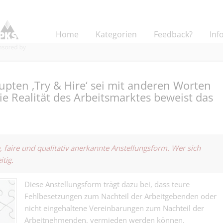
Home
Kategorien
Feedback?
Inf
pten ‚Try & Hire‘ sei mit anderen Worten
 Die Realität des Arbeitsmarktes beweist das
Sachbearbeiter
100% (w/m/d) 
Kaufmännisch | Base
Lieferengpässe
de, faire und qualitativ anerkannte Anstellungsform. Wer sich
ihr Ding!.
itig.
Projektleitung
Bauherrenvertr
Andere | Basel
Bauprojektleit
Diese Anstellungsform trägt dazu bei, dass teure
100 %) - Baupr
Fehlbesetzungen zum Nachteil der Arbeitgebenden oder
Zolldeklarant/
gesellschaftli
nicht eingehaltene Vereinbarungen zum Nachteil der
Export 50% - o
Mehrwert, statt
Logistik - Spedition |
Export oder Zo
Renditeobjekte
Arbeitnehmenden, vermieden werden können.