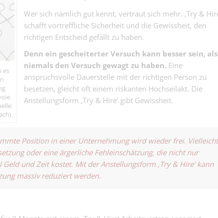
den Überblick 
Wer sich nämlich gut kennt, vertraut sich mehr. ‚Try & Hir
Sachbearbeiter
Sie hier..
Immobilienbew
schafft vortreffliche Sicherheit und die Gewissheit, den
Kaufmännisch | Base
ng 60–100% - 
richtigen Entscheid gefällt zu haben.
Sie Ihr eigenes 
Denn ein gescheiterter Versuch kann besser sein, als
Fachperson
mit Verantwor
Liegenschafts
Abwechslung 
niemals den Versuch gewagt zu haben.
Eine
n es
Finanz | Basel
g 100 % – Zahl
direktem Kund
anspruchsvolle Dauerstelle mit der richtigen Person zu
en
Griff. Immobil
ng
besetzen, gleicht oft einem riskanten Hochseilakt. Die
Blick....
osse
Anstellungsform ‚Try & Hire‘ gibt Gewissheit.
elle:
ach).
Dachdecker-Hil
immte Position in einer Unternehmung wird wieder frei. Vielleicht
100 % (m/w/d)
etzung oder eine ärgerliche Fehleinschätzung, die nicht nur
Bedachungen | Basel
Höhenangst zwe
 Geld und Zeit kostet. Mit der Anstellungsform ‚Try & Hire‘ kann
Landschaftsgär
tzung massiv reduziert werden.
oder Kundengä
Gartenbau | Basel
100% - andere 
durch Gärten. D
Servicetechnik
sie....