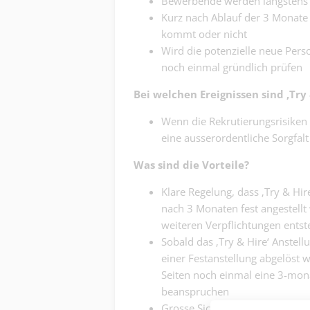
Bewerbende werden längstens fü
Kurz nach Ablauf der 3 Monate e
kommt oder nicht
Wird die potenzielle neue Perso
noch einmal gründlich prüfen
Bei welchen Ereignissen sind ‚Try 
Wenn die Rekrutierungsrisiken 
eine ausserordentliche Sorgfal
Was sind die Vorteile?
Klare Regelung, dass ‚Try & Hir
nach 3 Monaten fest angestell
weiteren Verpflichtungen ents
Sobald das ‚Try & Hire‘ Anstell
einer Festanstellung abgelöst 
Seiten noch einmal eine 3-mona
beanspruchen
Grosse Sicherheit für Arbeitge