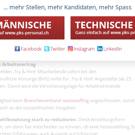
... mehr Stellen, mehr Kandidaten, mehr Spass
HR Generalist
nternehmung
Passt es, dann ist es ein Gewinn für beide Seiten
Die HR Spezialistin,
ch erfüllen
Human Resources ge
(Bildquelle: www.pixabay.com, Fotograf: Willi
ende, dass der
Heidelbach).
Payroll Manage
ungen entspricht
sprachlich versierte P
Managerin SAP
bietet
sprachversiert
Ein guter
Personaldienstleister
regelt alles
Analyst
Facebook
Twitter
Instagram
LinkedIn
ischen dem Einsatzbetrieb und dem Personaldienstleister mit ei
sprachversierter Dat
schen den ‚Try & Hire‘ Mitarbeitenden und dem
m
Arbeitsvertrag
elden ‚Try & Hire‘ Mitarbeitende sofort bei den
ufliche Vorsorge (BVG) sollte für ‚Try & Hire‘ Angestellte (ab 25.
erden. Damit wird die Versicherungslage für Arbeitnehmende
itglied beim
Branchenverband swissstaffing
angeschlossen, somit
t sich an die sozialethischen Vorgaben
r Fehlbesetzung stark zu reduzieren
. Diese Anstellungsform
en, um dann fair entscheiden zu können, ob eine Festanstellung S
ten Erfahrungen auch Aussicht auf Erfolg hat!