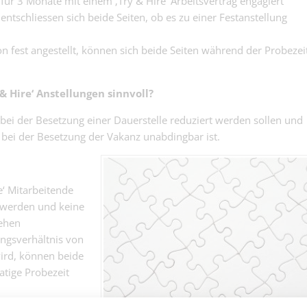
r 3 Monate mit einem ‚Try & Hire‘ Arbeitsvertrag engagiert
100% (m/w/d) 
Industrie | Basel
ntschliessen sich beide Seiten, ob es zu einer Festanstellung
Fehler zu groß.
Einsatz zu klein.
Technischer
n fest angestellt, können sich beide Seiten während der Probezei
Sachbearbeiter
Andere | Basel
Photovoltaik 
(m/w/d) - Die 
& Hire‘ Anstellungen sinnvoll?
Systemtechnik
liefert. Sie sor
Luft 100% (m/w
dass daraus ei
bei der Besetzung einer Dauerstelle reduziert werden sollen und
Elektro- und Telekom
Helden, die all
wird....
Basel
t bei der Besetzung der Vakanz unabdingbar ist.
klarkommen, ge
e‘ Mitarbeitende
t werden und keine
Recruiter/Juni
tehen
- 100%
Recruiter/Junior HR B
ungsverhältnis von
80 - 100%
wird, können beide
Direktionssekr
tige Probezeit
100%
junge, talentierte
Direktionssekretärin
bende, dass