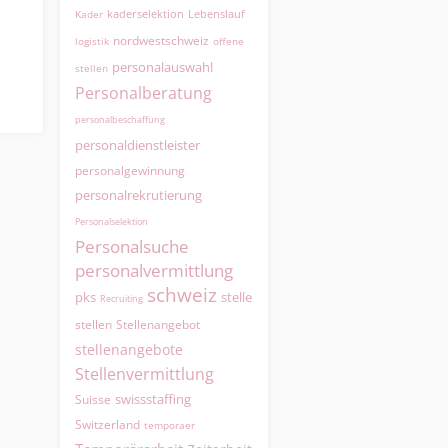
kaderselektion
Lebenslauf
Kader
nordwestschweiz
logistik
offene
personalauswahl
stellen
Personalberatung
personalbeschaffung
personaldienstleister
personalgewinnung
personalrekrutierung
Personalselektion
Personalsuche
personalvermittlung
schweiz
pks
stelle
Recruiting
Stellenangebot
stellen
stellenangebote
Stellenvermittlung
swissstaffing
Suisse
Switzerland
temporaer