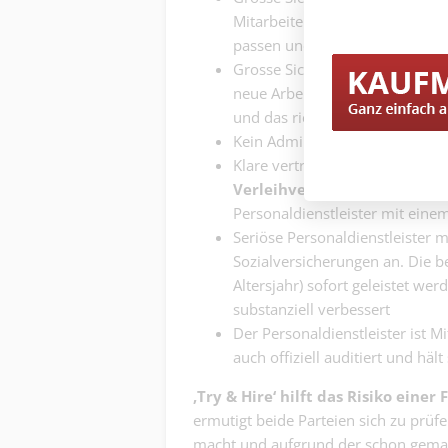
Mitarbeitende besser in die U
passen und die Erwartungen au
Grosse Sicherheit für Mitarbeit
neue Arbeitergeber den Erwart
und das richtige Arbeitsumfeld 
Kein Administrationsaufwand. 
Klare vertragliche Regelung zw
Verleihvertrag
und ebenso zwi
Personaldienstleister mit eine
Seriöse Personaldienstleister m
Sozialversicherungen an. Die ber
Altersjahr) sofort geleistet w
substanziell verbessert
Der Personaldienstleister ist M
auch offiziell auditiert und häl
‚Try & Hire‘ hilft das Risiko eine
ermutigt beide Parteien sich zu prüf
macht und aufgrund der schon gemach