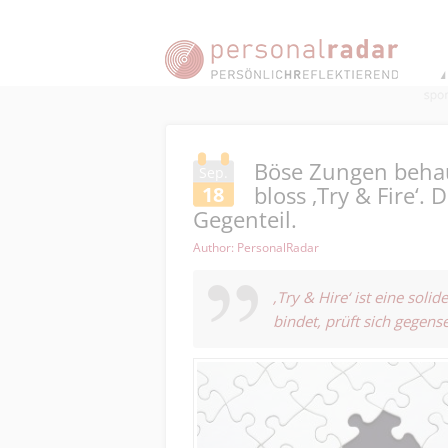
Böse Zungen behau
Sep.
bloss ‚Try & Fire‘.
18
Gegenteil.
Author: PersonalRadar
‚Try & Hire‘ ist eine soli
bindet, prüft sich gegense