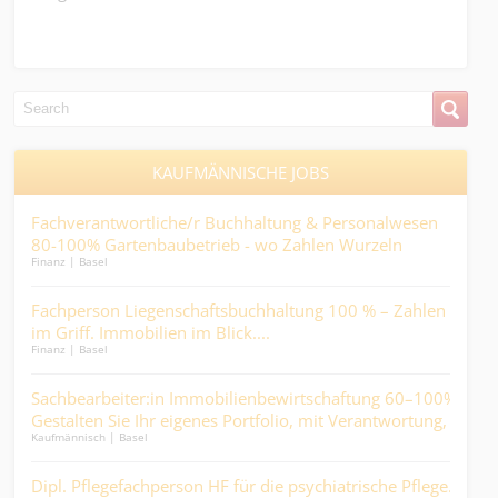
KAUFMÄNNISCHE JOBS
 –
Fachverantwortliche/r Buchhaltung & Personalwesen
Sac
.
80-100% Gartenbaubetrieb - wo Zahlen Wurzeln
auc
Finanz | Basel
Finan
schlagen und Prozesse wachsen....
sti
m/d)
Fachperson Liegenschaftsbuchhaltung 100 % – Zahlen
Pfl
im Griff. Immobilien im Blick....
ank
Finanz | Basel
Medic
Sachbearbeiter:in Immobilienbewirtschaftung 60–100% -
Sac
Gestalten Sie Ihr eigenes Portfolio, mit Verantwortung,
Arz
Kaufmännisch | Basel
Finan
Abwechslung und direktem Kundenkontakt.
ine
Dipl. Pflegefachperson HF für die psychiatrische Pflege.
Kalk