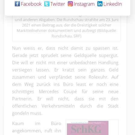
gewisser ‚Unternehmer‘ und Firmenbestatter ist beispiellos.
Facebook
Twitter
Instagram
LinkedIn
Sie hinterlassen als Wirtschaftskriminelle Millionenschäden
an nicht bezahlten Sozialversicherungen, Mehrwertsteuern
und anderen Abgaben. Die Rundschau strahlte am 23. Juni
2021 einen Beitrag aus, der die Dreistigkeit solcher
Marktteilnehmer dokumentiert und aufzeigt (Bildquelle:
Rundschau, SRF)
Nun weiss er, dass nicht damit zu spassen ist.
Gerade jetzt sprudelt seine Geldquelle supergut.
Die will er nicht mit einer unbedachten Handlung
versiegen lassen. Er kratzt sein ganzes Geld
zusammen und verpfändet seine Rolexuhr. Auf
dem Weg zurück ins Büro least er noch eine
schnittiges Mercedes Coupé für seine neue
Partnerin. Er will nicht, dass sie mit den
öffentlichen Verkehrsmitteln durch die Stadt
gondeln muss.
Kaum im Büro
angekommen, ruft ihn