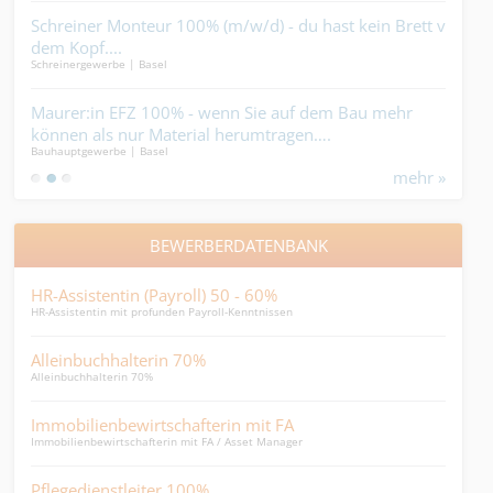
–
Schreiner Monteur 100% (m/w/d) - du hast kein Brett vor
Carr
dem Kopf....
sch
Schreinergewerbe | Basel
Ander
im 
%
Maurer:in EFZ 100% - wenn Sie auf dem Bau mehr
Bau
araus
können als nur Material herumtragen….
(m/w
Bauhauptgewerbe | Basel
Gebäu
Plä
mehr »
Punk
BEWERBERDATENBANK
HR-Assistentin (Payroll) 50 - 60%
Lei
HR-Assistentin mit profunden Payroll-Kenntnissen
Leite
Alleinbuchhalterin 70%
Graf
Alleinbuchhalterin 70%
Ist me
Immobilienbewirtschafterin mit FA
Sac
Immobilienbewirtschafterin mit FA / Asset Manager
Sachb
Pflegedienstleiter 100%
Sac