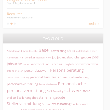
Dipl. Pflegefachmann HF
Kandi
Recruiter
Pfl
Recruitment Specialist
mit 1
mehr »
TAG CLOUD
Basel
ch
bewerbung
Arbeitsmarkt
Arbeitsrecht
gipser
gebäudetechnik
jobs
jobangebot
jobangebote
Handwerker
job
HRM
handwerk
holzbau
jobsuche
nordwestschweiz
kaderselektion
Lebenslauf
logistik
Kader
Personalberatung
personalauswahl
offene stellen
personaldienstleister
personalgewinnung
personalbeschaffung
Personalsuche
personalrekrutierung
Personalselektion
schweiz
personalvermittlung
pks
stelle
Recruiting
stellenangebote
Stellenangebot
stellen
Stellenvermittlung
swissstaffing
Suisse
Switzerland
Temporärarbeit