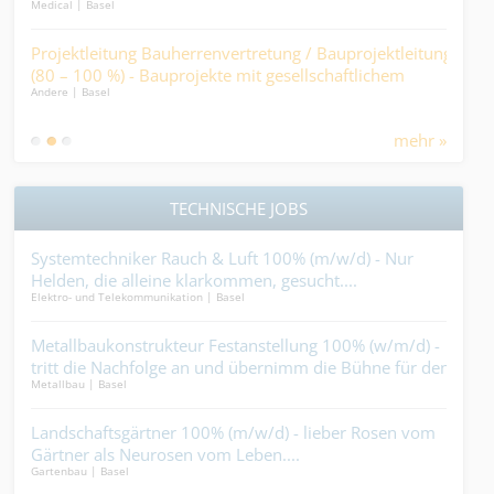
Medical | Basel
Ber
Kaufm
Projektleitung Bauherrenvertretung / Bauprojektleitung
(80 – 100 %) - Bauprojekte mit gesellschaftlichem
Pfl
Andere | Basel
..
Mehrwert, statt reine Renditeobjekte.
Psy
Medic
darf
mehr »
TECHNISCHE JOBS
r
Systemtechniker Rauch & Luft 100% (m/w/d) - Nur
Geb
Helden, die alleine klarkommen, gesucht....
(w/
Elektro- und Telekommunikation | Basel
Gebäu
Gebä
? Du
Metallbaukonstrukteur Festanstellung 100% (w/m/d) -
Bau
tritt die Nachfolge an und übernimm die Bühne für den
Edel
Metallbau | Basel
Gebäu
ersten Akt....
eam.
Landschaftsgärtner 100% (m/w/d) - lieber Rosen vom
Flei
Gärtner als Neurosen vom Leben....
dir 
Gartenbau | Basel
Ander