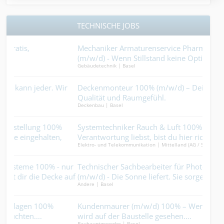
TECHNISCHE JOBS
Mechaniker Armaturenservice Pharma / Chemie 100%
Pol
(m/w/d) - Wenn Stillstand keine Option ist..
zus
Gebäudetechnik | Basel
Indus
Mehr
ir
Deckenmonteur 100% (m/w/d) – Dein Handwerk schafft
Elek
Qualität und Raumgefühl.
- Du
Deckenbau | Basel
Elekt
Systemtechniker Rauch & Luft 100% (m/w/d) - Wenn du
Plat
Verantwortung liebst, bist du hier richtig....
Könn
Elektro- und Telekommunikation | Mittelland (AG / SO)
Keram
nur
Technischer Sachbearbeiter für Photovoltaik 80-100%
Mal
Maler
 auf
(m/w/d) - Die Sonne liefert. Sie sorgen dafür, dass daraus
Andere | Basel
ein Geschäft wird....
Lan
Kundenmaurer (m/w/d) 100% – Wer sauber arbeitet,
Gär
Garte
wird auf der Baustelle gesehen….
Bauhauptgewerbe | Basel