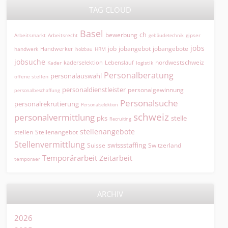
TAG CLOUD
Basel
ch
bewerbung
Arbeitsmarkt
Arbeitsrecht
gipser
gebäudetechnik
jobs
jobangebot
jobangebote
Handwerker
job
HRM
handwerk
holzbau
jobsuche
nordwestschweiz
kaderselektion
Lebenslauf
logistik
Kader
Personalberatung
personalauswahl
offene stellen
personaldienstleister
personalgewinnung
personalbeschaffung
Personalsuche
personalrekrutierung
Personalselektion
schweiz
personalvermittlung
pks
stelle
Recruiting
stellenangebote
Stellenangebot
stellen
Stellenvermittlung
swissstaffing
Suisse
Switzerland
Temporärarbeit
Zeitarbeit
temporaer
ARCHIV
2026