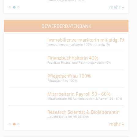
mehr »
BEWERBERDATENBANK
Immobilienvermarkterin mit eidg. FA
Key
Immobilienvermarkterin 100% mit eidg. FA
verka
Finanzbuchhalterin 40%
Fin
Fachfrau Finanz- und Rechnungswesen 40%
Finan
Pflegefachfrau 100%
Pflegefachfrau 100%
jun
Buchh
Mitarbeiterin Payroll 50 - 60%
Mitarbeiterin HR Administration & Payroll 50 - 60%
Imm
Immob
Research Scientist & Biolaborantin
...sucht Stelle im HR Bereich
mehr »