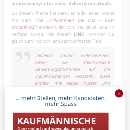
als die Anonymität vieler Rekrutierungstools.
Zu diesem Thema hat PersonalRadar einen Artikel
mit dem Titel
‚Willkommen bei uns – oder
Störenfried?’’
entdeckt, der von Frau Janick Sandrin
verfasst wurde. Mit diesem
LINK
kommen Sie
gleich zum ironisch, amüsant verfassten Text.
Vielleicht sollten Unternehmen,
bevor sie elektronische
Bewerbungsformulare auf die
Stellensuchenden loslassen, diese
einfach mal selber nutzen und
ausprobieren, um die
×
... mehr Stellen, mehr Kandidaten,
Bedienungsfreundlichkeit testen zu
mehr Spass
können. Bestimmt hilft diese kleine
Erfahrung, dass Steine ins Rollen
kommen, damit der Steine rollende
Sisyphus keine Chance mehr hat.