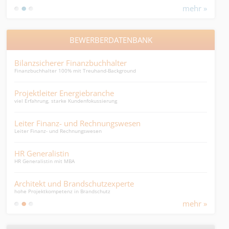
mehr »
BEWERBERDATENBANK
Bilanzsicherer Finanzbuchhalter
Seni
Finanzbuchhalter 100% mit Treuhand-Background
Sprac
Projektleiter Energiebranche
Imm
viel Erfahrung, starke Kundenfokussierung
Immob
Leiter Finanz- und Rechnungswesen
Fin
Leiter Finanz- und Rechnungswesen
Finan
HR Generalistin
Assi
HR Generalistin mit MBA
gehob
Architekt und Brandschutzexperte
Buc
hohe Projektkompetenz in Brandschutz
Erfah
mehr »