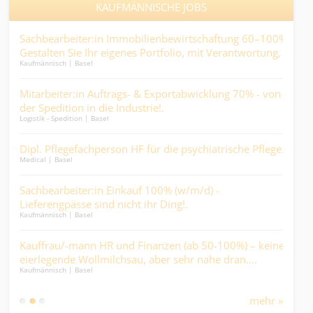
KAUFMÄNNISCHE JOBS
Sachbearbeiter:in Immobilienbewirtschaftung 60–100% -
Juni
Gestalten Sie Ihr eigenes Portfolio, mit Verantwortung,
Tasc
Kaufmännisch | Basel
Finan
Abwechslung und direktem Kundenkontakt.
Mitarbeiter:in Auftrags- & Exportabwicklung 70% - von
Sac
len
der Spedition in die Industrie!.
Arz
Logistik - Spedition | Basel
Finan
 –
Dipl. Pflegefachperson HF für die psychiatrische Pflege.
ABA
Medical | Basel
.
Fin
Finan
Sachbearbeiter:in Einkauf 100% (w/m/d) -
Lieferengpässe sind nicht ihr Ding!.
Con
Kaufmännisch | Basel
- He
Ander
Miti
Kauffrau/-mann HR und Finanzen (ab 50-100%) – keine
ng
eierlegende Wollmilchsau, aber sehr nahe dran….
Kalk
Kaufmännisch | Basel
n
Ber
Kaufm
mehr »