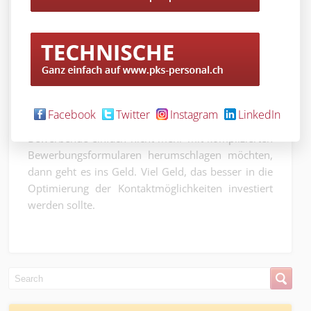
Zudem ist es menschenfreundlicher
und persönlicher, wenn die Daten
von Kontaktpersonen angegeben
werden, damit sich Stellensuchende
bei weiteren Fragen einfach
informieren können.
Facebook
Twitter
Instagram
LinkedIn
Treffen gute Bewerbungen nicht ein, weil sich
Bewerbende einfach nicht mehr mit komplizierten
Bewerbungsformularen herumschlagen möchten,
dann geht es ins Geld. Viel Geld, das besser in die
Optimierung der Kontaktmöglichkeiten investiert
werden sollte.