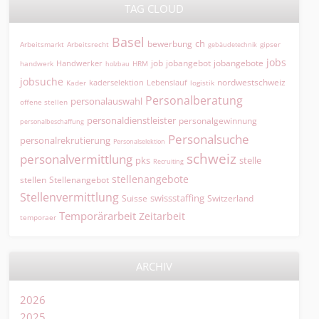
TAG CLOUD
Basel
ch
bewerbung
Arbeitsmarkt
Arbeitsrecht
gipser
gebäudetechnik
jobs
jobangebot
jobangebote
Handwerker
job
HRM
handwerk
holzbau
jobsuche
nordwestschweiz
kaderselektion
Lebenslauf
logistik
Kader
Personalberatung
personalauswahl
offene stellen
personaldienstleister
personalgewinnung
personalbeschaffung
Personalsuche
personalrekrutierung
Personalselektion
schweiz
personalvermittlung
pks
stelle
Recruiting
stellenangebote
Stellenangebot
stellen
Stellenvermittlung
swissstaffing
Suisse
Switzerland
Temporärarbeit
Zeitarbeit
temporaer
ARCHIV
2026
2025