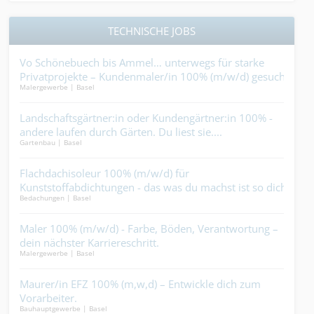
TECHNISCHE JOBS
st
Vo Schönebuech bis Ammel… unterwegs für starke
Hei
o.
Privatprojekte – Kundenmaler/in 100% (m/w/d) gesucht.
die 
Malergewerbe | Basel
Gebäu
ei
Landschaftsgärtner:in oder Kundengärtner:in 100% -
Sch
andere laufen durch Gärten. Du liest sie....
dem 
Gartenbau | Basel
Schre
,
Flachdachisoleur 100% (m/w/d) für
Sch
n?.
Kunststoffabdichtungen - das was du machst ist so dicht,
(m/
Bedachungen | Basel
Elekt
dass alles was unter dem Dach ist ganz sicher trocken
Magi
bleibt....
t
Maler 100% (m/w/d) - Farbe, Böden, Verantwortung –
Met
dein nächster Karriereschritt.
tri
Malergewerbe | Basel
Metal
erst
t
Maurer/in EFZ 100% (m,w,d) – Entwickle dich zum
Str
it
Vorarbeiter.
bef
Bauhauptgewerbe | Basel
Bauha