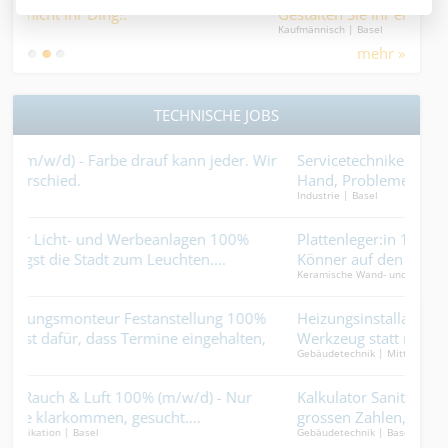
Gestalten Sie Ihr eigenes Portfolio, mit Verantwortung,
Fin
Kaufmännisch | Basel
Finan
Abwechslung und direktem Kundenkontakt.
mehr »
TECHNISCHE JOBS
ir
Servicetechniker HLKS 100% (m/w/d) - Werkzeug in der
Mau
Hand, Probleme im Griff....
100
Industrie | Basel
Ander
Zund
Plattenleger:in 100% – Kein Fugenfüller, sondern ein
Sani
Könner auf den Millimeter....
nur
Keramische Wand- und Bodenbeläge | Basel
Gebäu
dies
Heizungsinstallateur EFZ 100% (m/w/d) - Karriere mit
Mau
Werkzeug statt nur Laptop.
kön
Gebäudetechnik | Mittelland (AG / SO)
Bauha
Kalkulator Sanitär 100% (m/w/d) – Du jonglierst mit
CNC
grossen Zahlen, ohne dass dir eine auf die Füsse fällt....
verz
Gebäudetechnik | Basel
Indus