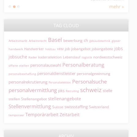
mehr »
TAG CLOUD
Basel
ch
bewerbung
Arbeitsmarkt
Arbeitsrecht
gipser
gebäudetechnik
jobs
jobangebot
jobangebote
Handwerker
job
HRM
handwerk
holzbau
jobsuche
nordwestschweiz
kaderselektion
Lebenslauf
logistik
Kader
Personalberatung
personalauswahl
offene stellen
personaldienstleister
personalgewinnung
personalbeschaffung
Personalsuche
personalrekrutierung
Personalselektion
schweiz
personalvermittlung
pks
stelle
Recruiting
stellenangebote
Stellenangebot
stellen
Stellenvermittlung
swissstaffing
Suisse
Switzerland
Temporärarbeit
Zeitarbeit
temporaer
ARCHIV