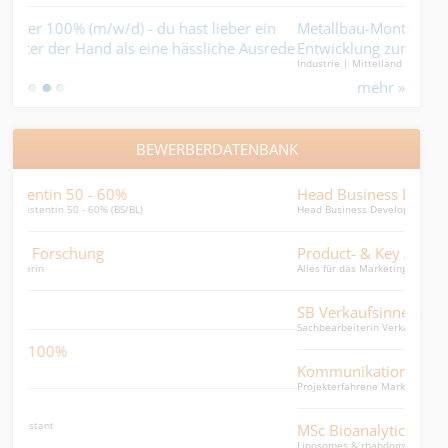
n
Metallbau-Monteur:in 100% - Servicemonteur mit
Ins
rede
Entwicklung zum Chefmonteur.
steh
Industrie | Mittelland (AG / SO)
Gebäu
mehr »
BEWERBERDATENBANK
Head Business Development
Leit
Head Business Development Middle East
Leiter
Product- & Key Account Managerin
Exec
Alles für das Marketing
Kongr
SB Verkaufsinnendienst DE/FR/IT
HR-
Sachbearbeiterin Verkaufsinnendienst DE/FR/IT
junge
Kommunikationsfachfrau mit eidg. FA
Rec
Projekterfahrene Marketingfachkraft
Recru
MSc Bioanalytics
Med
Liposomes & rhabdomyosarcoma
Weiss