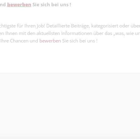
Rollladenmont
und
bewerben
Sie sich bei uns !
Metallbau | Basel
(m/w/d) - du m
erfrischenden 
CNC Einrichter
damit der Son
htigste für Ihren Job! Detaillierte Beiträge, kategorisiert oder übe
100% (m/w/d) 
keine Chance er
Industrie | Basel
Medizintechnik
fen Ihnen mit den aktuellsten Informationen über das „was, wie u
keine groben
e Ihre Chancen und
bewerben
Sie sich bei uns !
Servicetechnik
Toleranzen....
100% (m/w/d) 
Industrie | Basel
Fehler zu groß.
Einsatz zu klein.
Direktionsassis
100%
Administrative Entlas
Pflegedienstle
Dipl. Pflegefachmann