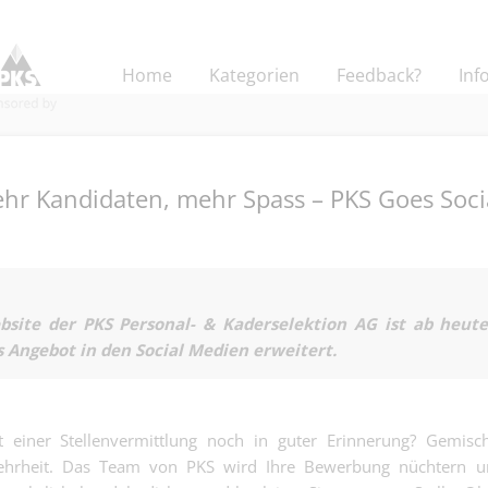
Home
Kategorien
Feedback?
Inf
hr Kandidaten, mehr Spass – PKS Goes Soci
Kalkulator:in 
Flachdächer - 
Kaufmännisch | Base
Berechnungen
bsite der PKS Personal- & Kaderselektion AG ist ab heut
das Projekt nic
as Angebot in den Social Medien erweitert.
Sachbearbeiter
raus….
und Rechnung
Finanz | Basel
auch Generalist
Administration
Content Creato
wo Zahlen st
 einer Stellenvermittlung noch in guter Erinnerung? Gemisc
Business Deve
müssen, weil 
Mehrheit. Das Team von PKS wird Ihre Bewerbung nüchtern u
Andere | Basel
100% (w/m/d) 
darauf zählen…