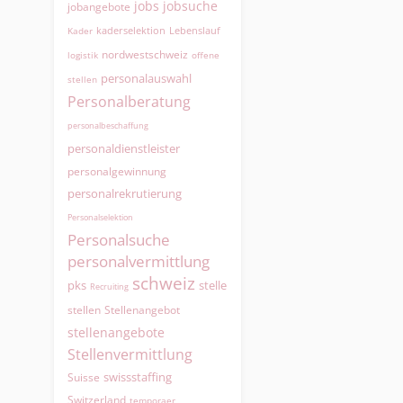
jobs
jobsuche
jobangebote
kaderselektion
Lebenslauf
Kader
nordwestschweiz
logistik
offene
personalauswahl
stellen
Personalberatung
personalbeschaffung
personaldienstleister
personalgewinnung
personalrekrutierung
Personalselektion
Personalsuche
personalvermittlung
schweiz
pks
stelle
Recruiting
Stellenangebot
stellen
stellenangebote
Stellenvermittlung
swissstaffing
Suisse
Switzerland
temporaer