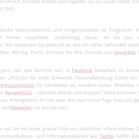
en ehrlich, handeln diskret und begleiten Sie zur neuen Stelle. O
Content Creato
t 1992.
Mitarbeiter:in 
vielleicht Mitin
Exportabwickl
Logistik - Spedition |
von der Spediti
Industrie!.
odische Interviewtechnik und Vorgehensweise ist Programm. I
Junior Mandatsl
wird immer respektiert. Unabhängig davon, ob Sie nun e
Treuhand - bitt
ht. Wir behandeln Sie jederzeit so, wie wir selber behandelt wer
Finanz | Basel
Taschenrechner
ber. Würdig. Punkt. Erhöhen Sie Ihre Chancen und
bewerben
S
Davon gibt es 
genug....
n ganz neu den Komfort sich in
Facebook
bewerben zu könne
r „PKSjobs“:Als erste Schweizer Personalberatung bieten wir
erbungsprozess
für Kandidaten an, sondern rücken Bewerber 
Elektromonteur
Festanstellun
ins
Rampenlicht
– natürlich diskret und anonym. Somit kommen 
Elektro- und Telekom
(m/w/d) - wen
tiven Arbeitgebern. Ihr like über die neue Home Page freut uns g
Basel
montierst, ko
n und
bewerben
Sie sich bei uns !
Maler EFZ 100
sicher auch St
- Farbe drauf k
der Dose....
Malergewerbe | Base
Wir machen d
n wir Sie mit einer grosse Fülle von nützlichen Informationen. 
Unterschied.
Storenbauer o
Kommunikations- und Informationskanäle wie
Twitter
helfen Ihn