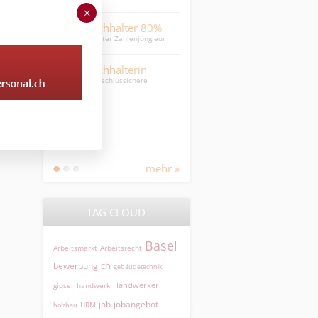
MPA mit über 25 Jahren
×
Sachbearbeiter Seefracht
Erfahrung
MPA, die jeden Praxisbetrieb
ter 80%
100%
spürbar entlastet
lenjongleur
Sachbearbeiter Seefracht 100%
Clinical Research
erin
Dentalassistentin 60%,
Manager (CRM)
ichere
Onkologie und Hämatologie (20
Region ZH
80%
Jahre Erfahrung)
junge Dentalassistentin 60% für die
Region ZH
HR Generalistin 40 - 60%
HR Generalistin 40 - 60%
Techn. Einkäuferin
Industrietechnik
Techn. Einkäuferin Industrietechnik
(DE, FR, EN)
mehr »
TAG CLOUD
Basel
Arbeitsmarkt
Arbeitsrecht
ch
bewerbung
gebäudetechnik
Handwerker
gipser
handwerk
jobangebot
job
HRM
holzbau