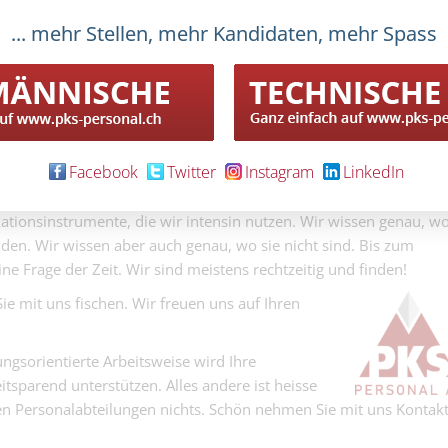
Graphic Design
bteilungen und Rekrutierungspezialisten/-innen sind den
Director
... mehr Stellen, mehr Kandidaten, mehr Spass
 oft am Ende des Lateins. Im besten Fall ist das Glück hold und e
Graphic Designer / Ar
tens bleibt das Glück jedoch nicht mehr als ein flüchtiges Gas.
Praxismanageri
aut nicht nur auf Angelzeug. Das Ausschreiben von
DA 60 - 100%
mehr zu
‚post & pray‘
. Wir fischen mit Hochleistungsnetzen, Echo
Praxismanagerin / PA
(Kanton AG)
anzen Tag.
promovierte C
Facebook
Twitter
Instagram
LinkedIn
t mehr als 60’000 Profilen. Zudem betreibt
PKS Personal AG
30
prom. Chemikerin (Re
Afffairs Spezialistin)
 gezielt ansprechen zu können. Die Sozialen Medien sind keine
tionsinstrumente, die wir intensin nutzen. Wir wissen genau, w
den. Wir wissen aber auch genau, wo sie nicht sind. Bis zum
ine Frage der Zeit. Wir sind meistens rechtzeitig und finden!
e mit uns fischen. Wir freuen uns auf Ihren
ngsorientierte Arbeitsweise wird Ihre
eitsparend unterstützen. Alles andere ist heisse
en Personalabteilungen nichts. Schön nehmen Sie mit uns Kontak