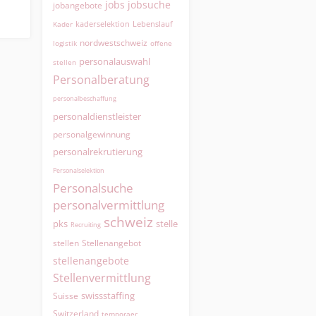
jobs
jobsuche
jobangebote
kaderselektion
Lebenslauf
Kader
nordwestschweiz
logistik
offene
personalauswahl
stellen
Personalberatung
personalbeschaffung
personaldienstleister
personalgewinnung
personalrekrutierung
Personalselektion
Personalsuche
personalvermittlung
schweiz
pks
stelle
Recruiting
Stellenangebot
stellen
stellenangebote
Stellenvermittlung
swissstaffing
Suisse
Switzerland
temporaer