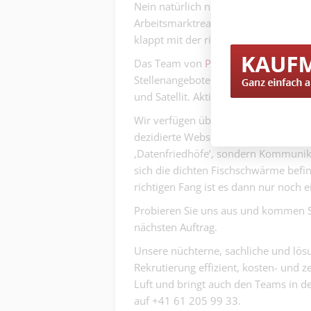
Nein natürlich nicht. Auch Personala
Arbeitsmarktrealitäten ausgesetzt und
klappt mit der richtigen Person. Meis
Das Team von
PKS Personal AG
vertr
Stellenangeboten verkommt immer 
und Satellit. Aktiv und passiv! Den g
Wir verfügen über eine Datenbank mi
dezidierte Webseiten, um Bewerbende
‚Datenfriedhöfe‘, sondern Kommunika
sich die dichten Fischschwärme befin
richtigen Fang ist es dann nur noch e
Probieren Sie uns aus und kommen Si
nächsten Auftrag.
Unsere nüchterne, sachliche und lösu
Rekrutierung effizient, kosten- und z
Luft und bringt auch den Teams in d
auf +41 61 205 99 33.