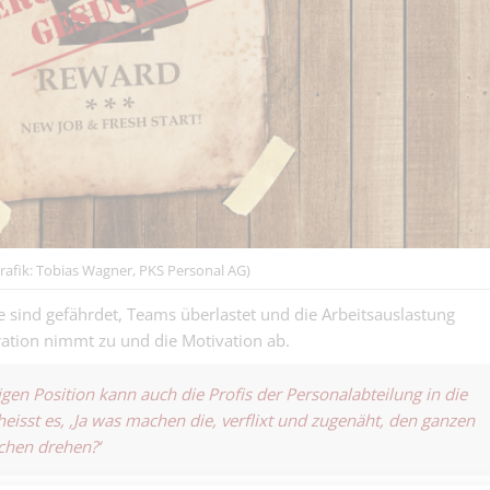
(m/w/d) - du h
Schreinergewerbe | B
Brett vor dem K
Elektroinstall
(m,w,d) für
Elektro- und Telekom
Photovoltaikan
Basel
baust, die Sonn
Vo Schönebuec
Ammel… unter
Malergewerbe | Base
starke Privatpr
Kundenmaler/
(m/w/d) gesuch
rafik: Tobias Wagner, PKS Personal AG)
te sind gefährdet, Teams überlastet und die Arbeitsauslastung
Speditionskau
ration nimmt zu und die Motivation ab.
Luftfracht 100
Speditionskaufmann L
gen Position kann auch die Profis der Personalabteilung in die
heisst es,
‚Ja was machen die, verflixt und zugenäht, den ganzen
MSc ETH Bau-I
die sprachbegabte Ba
chen drehen?‘