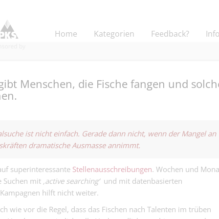
Home
Kategorien
Feedback?
Inf
gibt Menschen, die Fische fangen und solch
hen.
Fachverantwort
Buchhaltung &
alsuche ist nicht einfach. Gerade dann nicht, wenn der Mangel an
Finanz | Basel
Personalwese
skräften dramatische Ausmasse annimmt.
Gartenbaubetr
dipl. Steuerexp
Zahlen Wurzel
oder dipl.
und Prozesse w
auf superinteressante
Stellenausschreibungen
. Wochen und Mona
Finanz | Basel
Treuhandexpert
ve Suchen mit
‚active searching‘
und mit datenbasierten
Nicht angestellt
ampagnen hilft nicht weiter.
Kauffrau/-man
Finanzen (ab 5
 nach wie vor die Regel, dass das Fischen nach Talenten im trüben
Kaufmännisch | Base
keine eierlege