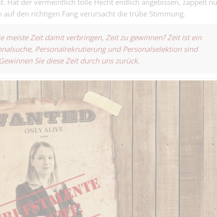
. Hat der vermeintlich tolle Hecht endlich angebissen, zappelt nu
Wollmilchsau, 
 auf den richtigen Fang verursacht die trübe Stimmung.
Kauffrau/-ma
nahe dran….
– die gute Seel
Kaufmännisch | Base
wo die Fäden
die meiste Zeit damit verbringen, Zeit zu gewinnen? Zeit ist ein
zusammenlaufe
sonalsuche, Personalrekrutierung und Personalselektion sind
Fachperson
. Gewinnen Sie diese Zeit durch uns zurück.
Liegenschafts
Finanz | Basel
g 100 % – Zahl
Griff. Immobil
Blick....
Strassenbauer
(m/w/d) - du le
Bauhauptgewerbe | B
andere befahre
Metallbauer E
- stahlharter Bi
Metallbau | Basel
gut, Hirn ist bes
Schreiner Mon