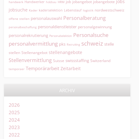
jobs
jobangebot
jobangebote
Handwerker
job
HRM
handwerk
holzbau
jobsuche
nordwestschweiz
kaderselektion
Lebenslauf
logistik
Kader
Personalberatung
personalauswahl
offene stellen
personaldienstleister
personalgewinnung
personalbeschaffung
Personalsuche
personalrekrutierung
Personalselektion
schweiz
personalvermittlung
pks
stelle
Recruiting
stellenangebote
Stellenangebot
stellen
Stellenvermittlung
swissstaffing
Suisse
Switzerland
Temporärarbeit
Zeitarbeit
temporaer
ARCHIV
2026
2025
2024
2023
2022