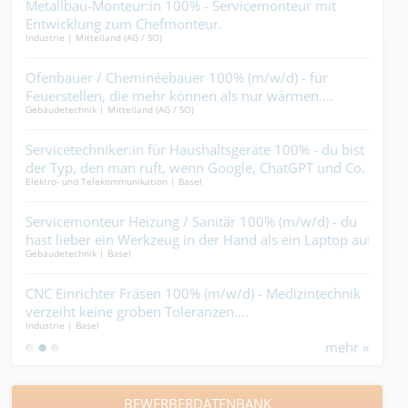
) -
Metallbau-Monteur:in 100% - Servicemonteur mit
Aut
aus
Entwicklung zum Chefmonteur.
löst
Industrie | Mittelland (AG / SO)
Ander
lt
Ofenbauer / Cheminéebauer 100% (m/w/d) - für
Mal
Maler
Feuerstellen, die mehr können als nur wärmen....
Gebäudetechnik | Mittelland (AG / SO)
Mau
fft
Servicetechniker:in für Haushaltsgeräte 100% - du bist
100
Ander
der Typ, den man ruft, wenn Google, ChatGPT und Co.
Zund
Elektro- und Telekommunikation | Basel
keine Lösung mehr weiss....
Tec
Servicemonteur Heizung / Sanitär 100% (m/w/d) - du
(m/
Ander
hast lieber ein Werkzeug in der Hand als ein Laptop auf
rich
Gebäudetechnik | Basel
dem Schoss....
Dec
CNC Einrichter Fräsen 100% (m/w/d) - Medizintechnik
wenn
Decke
verzeiht keine groben Toleranzen....
den 
Industrie | Basel
mehr »
BEWERBERDATENBANK