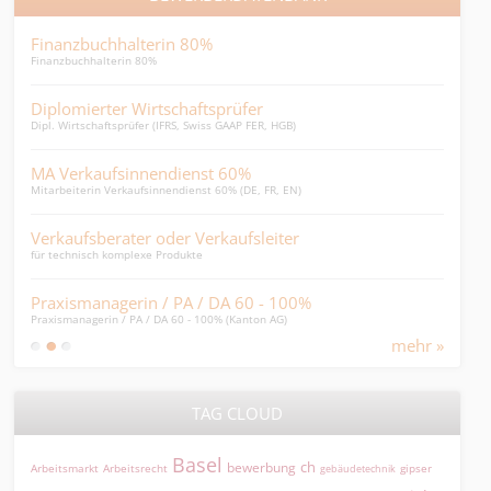
Finanzbuchhalterin 80%
Finanzbuchhalterin 80%
Imm
Immob
Diplomierter Wirtschaftsprüfer
Dipl. Wirtschaftsprüfer (IFRS, Swiss GAAP FER, HGB)
20 
im Be
MA Verkaufsinnendienst 60%
Mitarbeiterin Verkaufsinnendienst 60% (DE, FR, EN)
Imm
Immob
Verkaufsberater oder Verkaufsleiter
für technisch komplexe Produkte
Eidg
Aufst
Praxismanagerin / PA / DA 60 - 100%
Praxismanagerin / PA / DA 60 - 100% (Kanton AG)
mehr »
TAG CLOUD
Basel
ch
bewerbung
Arbeitsmarkt
Arbeitsrecht
gipser
gebäudetechnik