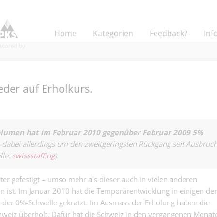
Home
Kategorien
Feedback?
Inf
der auf Erholkurs.
Technischer
Sachbearbeiter
lumen hat im Februar 2010 gegenüber Februar 2009 5%
Kaufmännisch | Base
Auftragsabwic
ch dabei allerdings um den zweitgeringsten Rückgang seit Ausbruc
(w/m/d) für te
lle:
swissstaffing
).
Junior Kundenb
Werkstoffe un
Aussendienst -
Industrieprodu
Kaufmännisch | Base
Quereinstieg in
ter gefestigt – umso mehr als dieser auch in vielen anderen
Versicherungs
n ist. Im Januar 2010 hat die Temporärentwicklung in einigen der
Zolldeklarant/
(Region Basel).
 der 0%-Schwelle gekratzt. Im Ausmass der Erholung haben die
Export 50% - o
Logistik - Spedition |
Export oder Zo
weiz überholt. Dafür hat die Schweiz in den vergangenen Monat