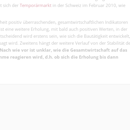
den Überblick 
t sich der
Temporärmarkt
in der Schweiz im Februar 2010, wie
Kalkulator:in 
Sie hier..
Flachdächer - 
Kaufmännisch | Base
Berechnungen
heit positiv überraschenden, gesamtwirtschaftlichen Indikatoren
das Projekt nic
st eine weitere Erholung, mit bald auch positiven Werten, in der
Fachperson
raus….
scheidend wird erstens sein, wie sich die Bautätigkeit entwickelt
Liegenschafts
gt wird. Zweitens hängt der weitere Verlauf von der Stabilität d
Finanz | Basel
g 100 % – Zahl
Griff. Immobil
Nach wie vor ist unklar, wie die Gesamtwirtschaft auf das
Blick....
e reagieren wird, d.h. ob sich die Erholung bis dann
Maler:in EFZ 1
Sorgfalt ist wic
Malergewerbe | Base
Tempo um jeden
Maurer für
Schadensanier
Andere | Basel
Trocknungsarb
100% (m/w/d) -
Bauführer/in 
werden Mauern