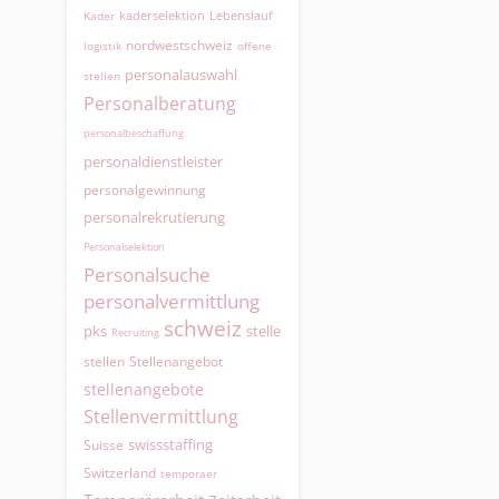
kaderselektion
Lebenslauf
Kader
nordwestschweiz
logistik
offene
personalauswahl
stellen
Personalberatung
personalbeschaffung
personaldienstleister
personalgewinnung
personalrekrutierung
Personalselektion
Personalsuche
personalvermittlung
schweiz
pks
stelle
Recruiting
Stellenangebot
stellen
stellenangebote
Stellenvermittlung
swissstaffing
Suisse
Switzerland
temporaer